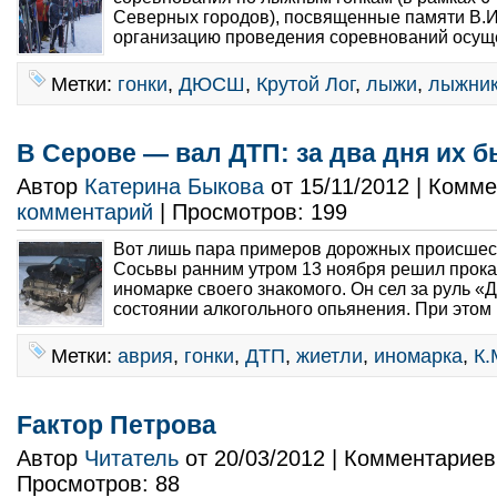
Северных городов), посвященные памяти В.
организацию проведения соревнований осуще
Метки:
гонки
,
ДЮСШ
,
Крутой Лог
,
лыжи
,
лыжни
В Серове — вал ДТП: за два дня их б
Автор
Катерина Быкова
от 15/11/2012 | Комм
комментарий
| Просмотров: 199
Вот лишь пара примеров дорожных происшест
Сосьвы ранним утром 13 ноября решил прокат
иномарке своего знакомого. Он сел за руль «
состоянии алкогольного опьянения. При этом 
Метки:
аврия
,
гонки
,
ДТП
,
жиетли
,
иномарка
,
К.
Fактор Петрова
Автор
Читатель
от 20/03/2012 | Комментарие
Просмотров: 88