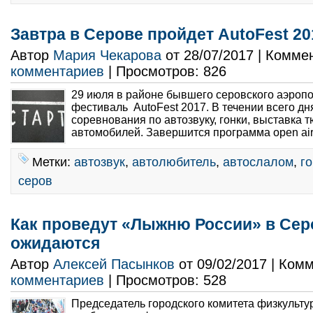
Завтра в Серове пройдет AutoFest 20
Автор
Мария Чекарова
от 28/07/2017 | Комме
комментариев
| Просмотров: 826
29 июля в районе бывшего серовского аэроп
фестиваль AutoFest 2017. В течении всего дн
соревнования по автозвуку, гонки, выставка
автомобилей. Завершится программа open air
Метки:
автозвук
,
автолюбитель
,
автослалом
,
го
серов
Как проведут «Лыжню России» в Серо
ожидаются
Автор
Алексей Пасынков
от 09/02/2017 | Ком
комментариев
| Просмотров: 528
Председатель городского комитета физкульт