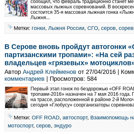
сообщил, что февраль традиционно станет м
массовых лыжных соревнований. В воскресен
состоится 35-я массовая лыжная гонка «Лыжн
Лыжня...
Метки:
гонки
,
Лыжня России
,
СГО
,
серов
,
сорев
В Серове вновь пройдут автогонки 
партизанскими тропами»: «На сей ра
владельцев «грязевых» мотоциклов
Автор
Андрей Клейменов
от 27/04/2016 | Ко
комментариев
| Просмотров: 584
Первый этап гонок по бездорожью «OFF ROA
тропами-2016» назначен на 7 мая 2016 года. 
на трассе, расположенной в районе 2-й Мол
сегодня «Глобусу» соорганизаторы соревнова
Метки:
OFF ROAD
,
автоспорт
,
Взаимопомощь н
мотоспорт
,
серов
,
эндуро