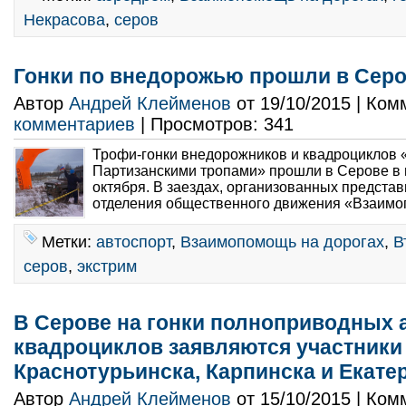
Некрасова
,
серов
Гонки по внедорожью прошли в Сер
Автор
Андрей Клейменов
от 19/10/2015 | Ко
комментариев
| Просмотров: 341
Трофи-гонки внедорожников и квадроциклов
Партизанскими тропами» прошли в Серове в 
октября. В заездах, организованных предста
отделения общественного движения «Взаимоп
Метки:
автоспорт
,
Взаимопомощь на дорогах
,
В
серов
,
экстрим
В Серове на гонки полноприводных 
квадроциклов заявляются участники
Краснотурьинска, Карпинска и Екате
Автор
Андрей Клейменов
от 15/10/2015 | Ко