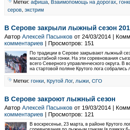
Метки:
афиша
,
Взаимопомощь на дорогах
,
гонк
серов
,
экстрим
В Серове закрыли лыжный сезон 201
Автор
Алексей Пасынков
от 24/03/2014 | Ком
комментариев
| Просмотров: 151
По традиции в Серове закрывают лыжный се
масштабной гонки. На эти соревнования съе
всего Северного управленческого округа. В в
на стартовой поляне Крутого лога собрались 
Метки:
гонки
,
Крутой Лог
,
лыжи
,
СГО
В Серове закроют лыжный сезон
Автор
Алексей Пасынков
от 19/03/2014 | Ком
комментариев
| Просмотров: 121
В воскресенье, 23 марта, в районе Крутого ло
соревнования по лыжным гонкам (в рамках 6-