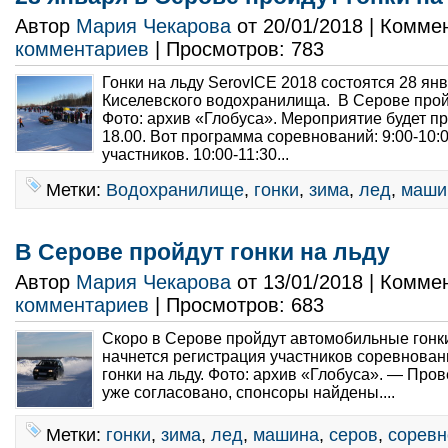
Автор
Мария Чекарова
от 20/01/2018 | Комме
комментариев
| Просмотров: 783
Гонки на льду SerovICE 2018 состоятся 28 ян
Киселевского водохранилища. В Серове пройд
Фото: архив «Глобуса». Мероприятие будет пр
18.00. Вот программа соревнований: 9:00-10:
участников. 10:00-11:30...
Метки:
Водохранилище
,
гонки
,
зима
,
лед
,
маши
В Серове пройдут гонки на льду
Автор
Мария Чекарова
от 13/01/2018 | Комме
комментариев
| Просмотров: 683
Скоро в Серове пройдут автомобильные гонки
начнется регистрация участников соревнован
гонки на льду. Фото: архив «Глобуса». — Пр
уже согласовано, спонсоры найдены....
Метки:
гонки
,
зима
,
лед
,
машина
,
серов
,
соревн