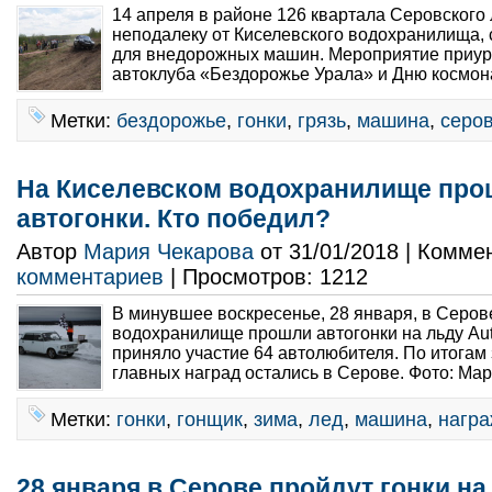
14 апреля в районе 126 квартала Серовского 
неподалеку от Киселевского водохранилища, 
для внедорожных машин. Мероприятие приур
автоклуба «Бездорожье Урала» и Дню космона
Метки:
бездорожье
,
гонки
,
грязь
,
машина
,
серо
На Киселевском водохранилище пр
автогонки. Кто победил?
Автор
Мария Чекарова
от 31/01/2018 | Комме
комментариев
| Просмотров: 1212
В минувшее воскресенье, 28 января, в Серов
водохранилище прошли автогонки на льду Aut
приняло участие 64 автолюбителя. По итогам 
главных наград остались в Серове. Фото: Мар
Метки:
гонки
,
гонщик
,
зима
,
лед
,
машина
,
нагр
28 января в Серове пройдут гонки на