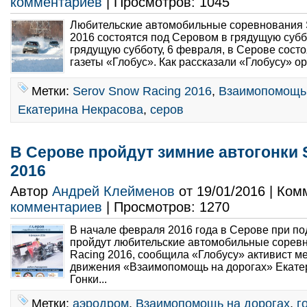
комментариев
| Просмотров: 1045
Любительские автомобильные соревнования 
2016 состоятся под Серовом в грядущую субб
грядущую субботу, 6 февраля, в Серове состоя
газеты «Глобус». Как рассказали «Глобусу» ор
Метки:
Serov Snow Racing 2016
,
Взаимопомощь 
Екатерина Некрасова
,
серов
В Серове пройдут зимние автогонки 
2016
Автор
Андрей Клейменов
от 19/01/2016 | Ко
комментариев
| Просмотров: 1270
В начале февраля 2016 года в Серове при 
пройдут любительские автомобильные сорев
Racing 2016, сообщила «Глобусу» активист м
движения «Взаимопомощь на дорогах» Екате
Гонки...
Метки:
аэродром
,
Взаимопомощь на дорогах
,
г