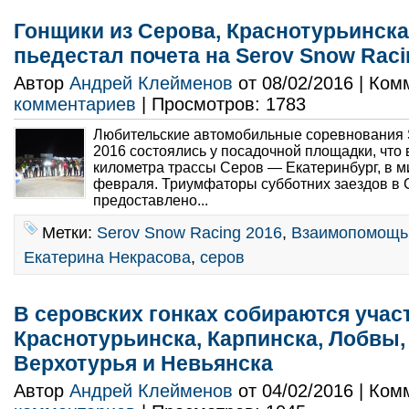
Гонщики из Серова, Краснотурьинска
пьедестал почета на Serov Snow Raci
Автор
Андрей Клейменов
от 08/02/2016 | Ко
комментариев
| Просмотров: 1783
Любительские автомобильные соревнования 
2016 состоялись у посадочной площадки, что 
километра трассы Серов — Екатеринбург, в м
февраля. Триумфаторы субботних заездов в 
предоставлено...
Метки:
Serov Snow Racing 2016
,
Взаимопомощь 
Екатерина Некрасова
,
серов
В серовских гонках собираются учас
Краснотурьинска, Карпинска, Лобвы,
Верхотурья и Невьянска
Автор
Андрей Клейменов
от 04/02/2016 | Ко