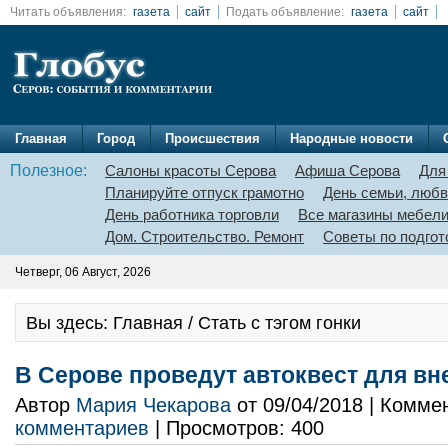
Читать объявления:
газета
сайт
Подать объявление:
газета
сайт
Главная
Город
Происшествия
Народные новости
Полезное:
Салоны красоты Серова
Афиша Серова
Для
Планируйте отпуск грамотно
День семьи, любв
День работника торговли
Все магазины мебел
Дом. Строительство. Ремонт
Советы по подгот
Четверг, 06 Август, 2026
Вы здесь: Главная / Стать с тэгом гонки
В Серове проведут автоквест для в
Автор
Мария Чекарова
от 09/04/2018 | Комме
комментариев
| Просмотров: 400