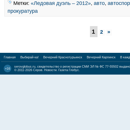
Метки:
«Ледовая дуэль – 2012»
,
авто
,
автоспор
прокуратура
1
2
»
Главная
Выбирай-ка!
Вечерний Краснотурьинск
Вечерний Карпинск
В каж
serovglobus.ru, свидетельство о регистрации СМИ ЭЛ № ФС 77-55502 выдано 
+16
© 2011-2026
Серов. Новости. Газета Глобус
.