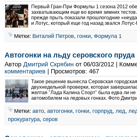
Первый Гран-При Формулы 1 сезона 2012 об
захватывающим еще во время зимних тестов.
прежде прыть показали прошлогодние «неуд
и Лотус, который еще год назад звался Лотус-
Метки:
Виталий Петров
,
гонки
,
Формула 1
Автогонки на льду серовского пруда
Автор
Дмитрий Скрябин
от 06/03/2012 | Комм
комментариев
| Просмотров: 467
Такое решение вынесла Серовская городская
двухнедельной проверки, которая завершилас
желтая "Лада Калина Спорт" была едва ли н
автомобилем на ледовых гонках. Фото Дмитри
Метки:
авто
,
автогонки
,
гонки
,
горпруд
,
лед
,
ле
прокуратура
,
серов