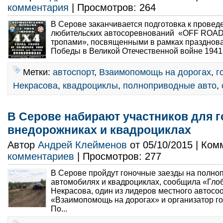
комментария
| Просмотров: 264
В Серове заканчивается подготовка к провед
любительских автосоревнований «OFF ROAD
тропами», посвященными в рамках празднова
Победы в Великой Отечественной войне 1941-
Метки:
автоспорт
,
Взаимопомощь на дорогах
,
г
Некрасова
,
квадроциклы
,
полноприводные авто
,
В Серове набирают участников для г
внедорожниках и квадроциклах
Автор
Андрей Клейменов
от 05/10/2015 | Ко
комментариев
| Просмотров: 277
В Серове пройдут гоночные заезды на полн
автомобилях и квадроциклах, сообщила «Гло
Некрасова, один из лидеров местного автос
«Взаимопомощь на дорогах» и организатор г
По...