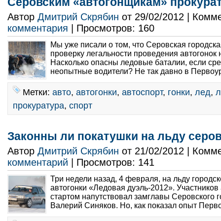
Серовским «автогонщикам» прокурат
Автор
Дмитрий Скрябин
от 29/02/2012 | Комм
комментария
| Просмотров: 160
Мы уже писали о том, что Серовская городск
проверку легальности проведения автогонок н
Насколько опасны ледовые баталии, если сре
неопытные водители? Не так давно в Первоур
Метки:
авто
,
автогонки
,
автоспорт
,
гонки
,
лед
,
л
прокуратура
,
спорт
Законны ли покатушки на льду серов
Автор
Дмитрий Скрябин
от 21/02/2012 | Комм
комментарий
| Просмотров: 141
Три недели назад, 4 февраля, на льду городс
автогонки «Ледовая дуэль-2012». Участников
стартом напутствовал замглавы Серовского г
Валерий Синяков. Но, как показал опыт Перво