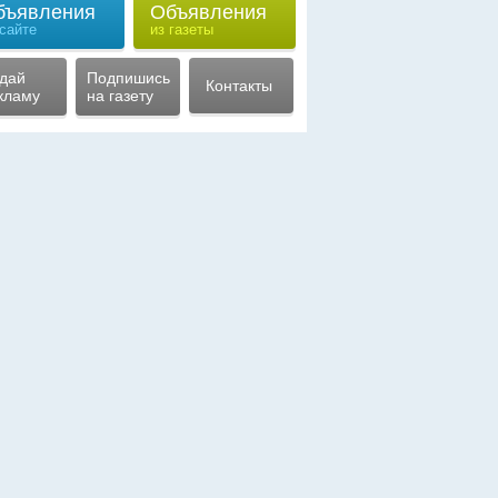
бъявления
Объявления
 сайте
из газеты
дай
Подпишись
Контакты
кламу
на газету