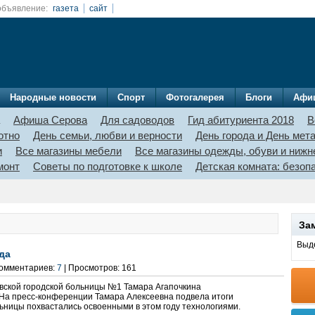
объявление:
газета
сайт
Народные новости
Спорт
Фотогалерея
Блоги
Афи
Афиша Серова
Для садоводов
Гид абитуриента 2018
В
отно
День семьи, любви и верности
День города и День мет
и
Все магазины мебели
Все магазины одежды, обуви и нижн
монт
Советы по подготовке к школе
Детская комната: безо
За
Выде
да
 Комментариев:
7
| Просмотров: 161
овской городской больницы №1 Тамара Агапочкина
 На пресс-конференции Тамара Алексеевна подвела итоги
льницы похвастались освоенными в этом году технологиями.