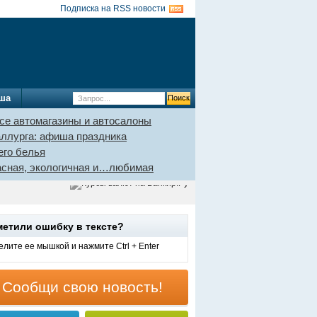
Подписка на RSS новости
ша
се автомагазины и автосалоны
аллурга: афиша праздника
его белья
пасная, экологичная и…любимая
метили ошибку в тексте?
лите ее мышкой и нажмите Ctrl + Enter
Сообщи свою новость!