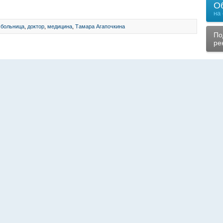
О
на
 больница
,
доктор
,
медицина
,
Тамара Агапочкина
По
ре