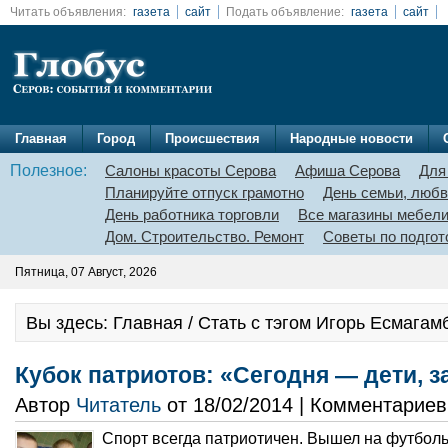
Читать объявления:
газета
сайт
Подать объявление:
газета
сайт
Главная
Город
Происшествия
Народные новости
Полезное:
Салоны красоты Серова
Афиша Серова
Для
Планируйте отпуск грамотно
День семьи, любв
День работника торговли
Все магазины мебел
Дом. Строительство. Ремонт
Советы по подгот
Пятница, 07 Август, 2026
Вы здесь: Главная / Стать с тэгом Игорь Есмагам
Кубок патриотов: «Сегодня — дети, 
Автор
Читатель
от 18/02/2014 | Комментарие
Спорт всегда патриотичен. Вышел на футбо