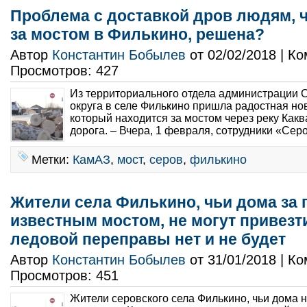
Проблема с доставкой дров людям, 
за мостом в Филькино, решена?
Автор
Константин Бобылев
от 02/02/2018 | К
Просмотров: 427
Из территориального отдела администрации С
округа в селе Филькино пришла радостная нов
который находится за мостом через реку Как
дорога. – Вчера, 1 февраля, сотрудники «Сер
Метки:
КамАЗ
,
мост
,
серов
,
филькино
Жители села Филькино, чьи дома за 
известным мостом, не могут привезти
ледовой переправы нет и не будет
Автор
Константин Бобылев
от 31/01/2018 | К
Просмотров: 451
Жители серовского села Филькино, чьи дома 