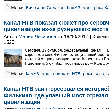
Метки:
Вячеслав Семаков
,
КамАЗ
,
мост
,
река К
Канал НТВ показал сюжет про серовч
цивилизации из-за рухнувшего моста
Автор
Мария Чекарова
от 19/10/2017 | Комме
1525
Сегодня, 19 октября, федеральный канал НТВ
серовском селе Филькино, где упавший мост о
жителей от цивилизации. Фото: Константин Бо
Напомним, 5 октября мост через реку Каква р
Метки:
КамАЗ
,
мост
,
новости
,
НТВ
,
река
,
село
,
с
Канал НТВ заинтересовался историей
Филькино, где упавший мост отрезал
цивилизации