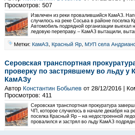
Просмотров: 507
Извлечен из реки провалившийся КамАЗ. Нап
случилось на реке Сосьва в районе поселка 
Автомобиль подрядной организации выехал 
ледовую переправу. – КамАЗ вытащили, вытащ
Метки:
КамАЗ
,
Красный Яр
,
МУП села Андриан
Серовская транспортная прокуратур
проверку по застрявшему во льду у 
КамАЗу
Автор
Константин Бобылев
от 28/12/2016 | К
Просмотров: 411
Серовская транспортная прокуратура заверш
ЧП, которое случилось в начале декабря на р
поселка Красный Яр – на недостроенной лед
провалился и застрял во льду КамАЗ подрядно
Метки:
КамАЗ
,
Красный Яр
,
МУП с. Андрианови