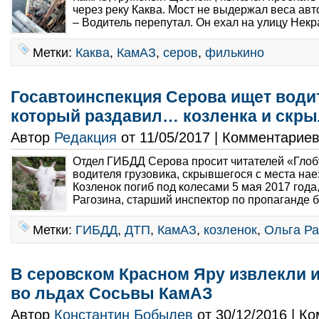
через реку Каква. Мост не выдержал веса ав
– Водитель перепутал. Он ехал на улицу Некра
Метки:
Каква
,
КамАЗ
,
серов
,
филькино
Госавтоинспекция Серова ищет води
который раздавил… козленка и скрыл
Автор
Редакция
от 11/05/2017 | Комментарие
Отдел ГИБДД Серова просит читателей «Глоб
водителя грузовика, скрывшегося с места нае
Козленок погиб под колесами 5 мая 2017 года
Рагозина, старший инспектор по пропаганде б
Метки:
ГИБДД
,
ДТП
,
КамАЗ
,
козленок
,
Ольга Ра
В серовском Красном Яру извлекли и
во льдах Сосьвы КамАЗ
Автор
Константин Бобылев
от 30/12/2016 | К