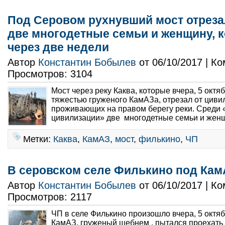
Под Серовом рухнувший мост отреза
две многодетные семьи и женщину, 
через две недели
Автор
Константин Бобылев
от 06/10/2017 | К
Просмотров: 3104
Мост через реку Каква, которые вчера, 5 октя
тяжестью груженого КамАЗа, отрезал от циви
проживающих на правом берегу реки. Среди 
цивилизации» две многодетные семьи и женщи
Метки:
Каква
,
КамАЗ
,
мост
,
филькино
,
ЧП
В серовском селе Филькино под Кам
Автор
Константин Бобылев
от 06/10/2017 | К
Просмотров: 2117
ЧП в селе Филькино произошло вчера, 5 октяб
КамАЗ, груженый щебнем , пытался проехать