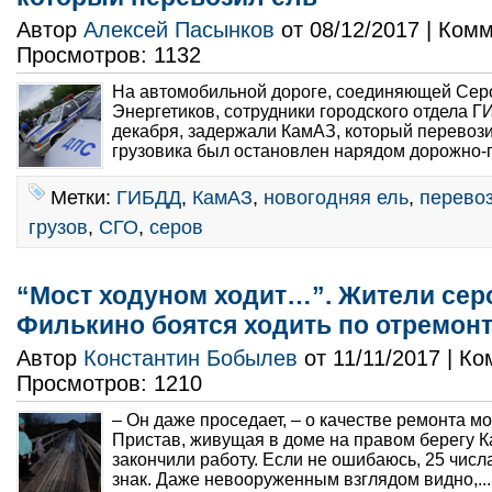
Автор
Алексей Пасынков
от 08/12/2017 | Ком
Просмотров: 1132
На автомобильной дороге, соединяющей Серо
Энергетиков, сотрудники городского отдела Г
декабря, задержали КамАЗ, который перевози
грузовика был остановлен нарядом дорожно-п
Метки:
ГИБДД
,
КамАЗ
,
новогодняя ель
,
перевоз
грузов
,
СГО
,
серов
“Мост ходуном ходит…”. Жители сер
Филькино боятся ходить по отремон
Автор
Константин Бобылев
от 11/11/2017 | К
Просмотров: 1210
– Он даже проседает, – о качестве ремонта м
Пристав, живущая в доме на правом берегу Ка
закончили работу. Если не ошибаюсь, 25 числ
знак. Даже невооруженным взглядом видно,..