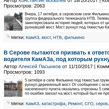
Автор
Константин Бобылев
от 18/10/2017 | К
Просмотров: 2063
Вчера, 17 октября, в серовском селе Фильки
группа федерального телеканала НТВ. Телев
заинтересовала история людей, которых от ц
рухнувший мост. Мост рухнул под тяжестью К
Метки:
КамАЗ
,
мост
,
НТВ
,
филькино
В Серове пытаются призвать к ответ
водителя КамАЗа, под которым рухн
Автор
Алексей Пасынков
от 11/10/2017 | Ком
Просмотров: 1093
5 октября в селе Филькино под тяжестью гр
рухнул деревянный мост. От сообщения с осн
населенного пункта оказались отрезаны 5 сем
по ошибке заехал на мост, который был не пр
Метки:
КамАЗ
,
катастрофа
,
Ремонт
,
СГО
,
серов