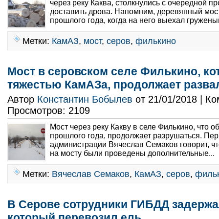
через реку Каква, столкнулись с очередной пр
доставить дрова. Напомним, деревянный мост
прошлого года, когда на него выехал груженый
Метки:
КамАЗ
,
мост
,
серов
,
филькино
Мост в серовском селе Филькино, ко
тяжестью КамАЗа, продолжает разва
Автор
Константин Бобылев
от 21/01/2018 | К
Просмотров: 2109
Мост через реку Какву в селе Филькино, что 
прошлого года, продолжает разрушаться. Пе
администрации Вячеслав Семаков говорит, ч
на мосту были проведены дополнительные...
Метки:
Вячеслав Семаков
,
КамАЗ
,
серов
,
филь
В Серове сотрудники ГИБДД задержа
который перевозил ель