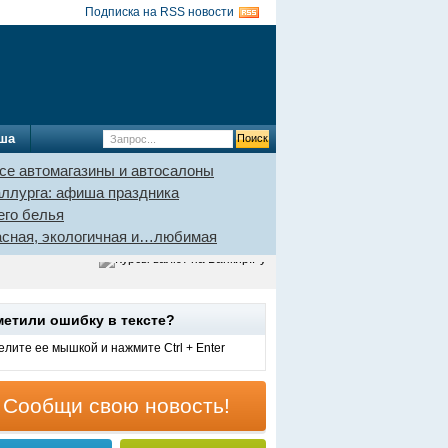
Подписка на RSS новости
ша
се автомагазины и автосалоны
аллурга: афиша праздника
его белья
пасная, экологичная и…любимая
метили ошибку в тексте?
лите ее мышкой и нажмите Ctrl + Enter
Сообщи свою новость!