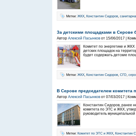
Метки:
ЖКХ
,
Константин Сидоров
,
санитарна
За детскими площадками в Серове 
Автор
Алексей Пасынков
от 15/06/2017 | Ком
Комитет по энергетике и ЖКХ
детских площадок на территор
будет содержать детские площ
Метки:
ЖКХ
,
Константин Сидоров
,
СГО
,
серо
В Серове председателем комитета 
Автор
Алексей Пасынков
от 07/03/2017 | Ком
Константин Сидоров, ранее 
комитета по ЭТС и ЖКХ, утве
руководитель муниципальной с
Метки:
Комитет по ЭТС и ЖКХ
,
Константин 