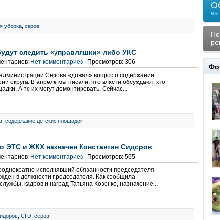
О
на
я уборка
,
серов
По
ре
будут следить «управляшки» либо УКС
ментариев:
Нет комментариев
| Просмотров: 306
Фо
 администрации Серова «дожал» вопрос о содержании
ии округа. В апреле мы писали, что власти обсуждают, кто
адки. А то их могут демонтировать. Сейчас...
в
,
содержание детских площадок
по ЭТС и ЖКХ назначен Константин Сидоров
ментариев:
Нет комментариев
| Просмотров: 565
неоднократно исполнявший обязанности председателя
ржден в должности председателя. Как сообщила
лужбы, кадров и наград Татьяна Козенко, назначение...
Сидоров
,
СГО
,
серов