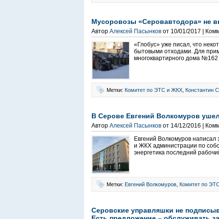
Мусоровозы «Серовавтодора» не 
Автор
Алексей Пасынков
от 10/01/2017 | Ком
«Глобус» уже писал, что нек
бытовыми отходами. Для прим
многоквартирного дома №162 
Метки:
Комитет по ЭТС и ЖКХ
,
Константин 
В Серове Евгений Волкомуров ушел 
Автор
Алексей Пасынков
от 14/12/2016 | Ком
Евгений Волкомуров написал 
и ЖКХ администрации по собс
энергетика последний рабочий
Метки:
Евгений Волкомуров
,
Комитет по ЭТ
Серовские управляшки не подписыв
Есть предложение – обслуживать за