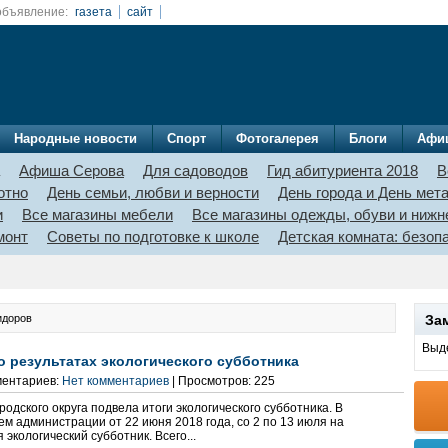
объявление:
газета
сайт
Народные новости
Спорт
Фотогалерея
Блоги
Афи
Афиша Серова
Для садоводов
Гид абитуриента 2018
В
отно
День семьи, любви и верности
День города и День мет
и
Все магазины мебели
Все магазины одежды, обуви и нижн
монт
Советы по подготовке к школе
Детская комната: безо
идоров
За
Выде
 результатах экологического субботника
ментариев:
Нет комментариев
| Просмотров: 225
одского округа подвела итоги экологического субботника. В
м администрации от 22 июня 2018 года, со 2 по 13 июля на
 экологический субботник. Всего...