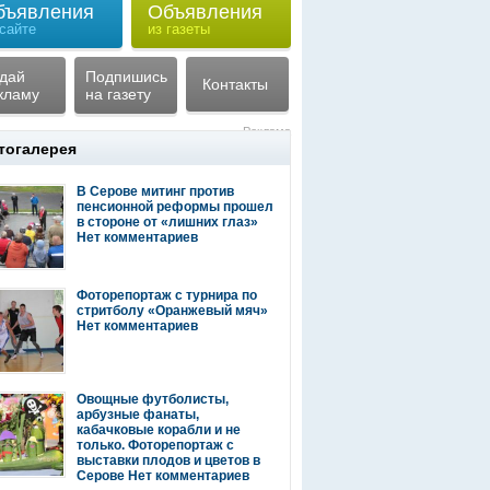
бъявления
Объявления
 сайте
из газеты
дай
Подпишись
Контакты
кламу
на газету
Реклама
тогалерея
В Серове митинг против
пенсионной реформы прошел
в стороне от «лишних глаз»
Нет комментариев
Фоторепортаж с турнира по
стритболу «Оранжевый мяч»
Нет комментариев
Овощные футболисты,
арбузные фанаты,
кабачковые корабли и не
только. Фоторепортаж с
выставки плодов и цветов в
Серове
Нет комментариев