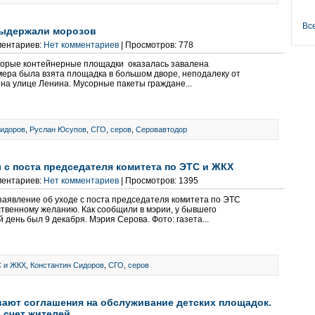
Вс
выдержали морозов
ментариев:
Нет комментариев
| Просмотров: 778
оторые контейнерные площадки оказалась завалена
ера была взята площадка в большом дворе, неподалеку от
на улице Ленина. Мусорные пакеты граждане...
Сидоров
,
Руслан Юсупов
,
СГО
,
серов
,
Серовавтодор
с поста председателя комитета по ЭТС и ЖКХ
ментариев:
Нет комментариев
| Просмотров: 1395
заявление об уходе с поста председателя комитета по ЭТС
твенному желанию. Как сообщили в мэрии, у бывшего
 день был 9 декабря. Мэрия Серова. Фото: газета...
С и ЖКХ
,
Константин Сидоров
,
СГО
,
серов
ают соглашения на обслуживание детских площадок.
 счет жителей