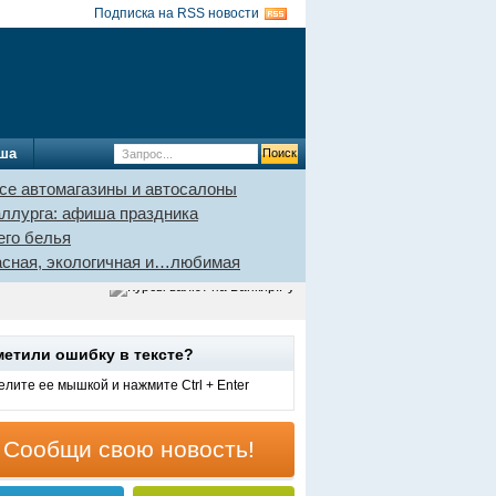
Подписка на RSS новости
ша
се автомагазины и автосалоны
аллурга: афиша праздника
его белья
пасная, экологичная и…любимая
метили ошибку в тексте?
лите ее мышкой и нажмите Ctrl + Enter
Сообщи свою новость!