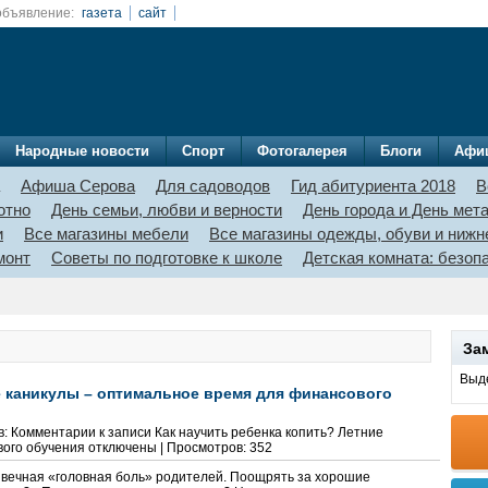
объявление:
газета
сайт
Народные новости
Спорт
Фотогалерея
Блоги
Афи
Афиша Серова
Для садоводов
Гид абитуриента 2018
В
отно
День семьи, любви и верности
День города и День мет
и
Все магазины мебели
Все магазины одежды, обуви и нижн
монт
Советы по подготовке к школе
Детская комната: безо
За
Выде
е каникулы – оптимальное время для финансового
в:
Комментарии
к записи Как научить ребенка копить? Летние
вого обучения
отключены
| Просмотров: 352
– вечная «головная боль» родителей. Поощрять за хорошие