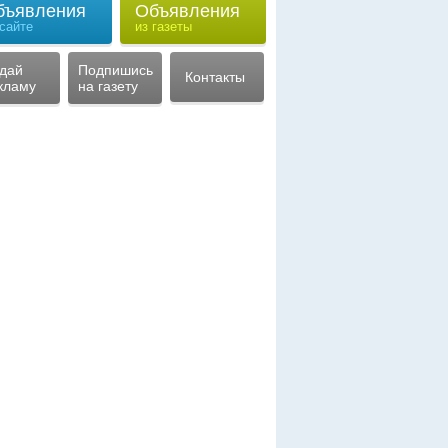
бъявления
Объявления
 сайте
из газеты
дай
Подпишись
Контакты
кламу
на газету