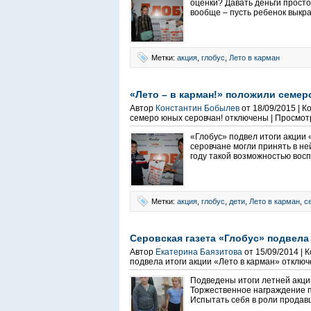
оценки? Давать деньги просто
вообще – пусть ребенок выкра
Метки:
акция
,
глобус
,
Лето в карман
«Лето – в карман!» положили семер
Автор
Константин Бобылев
от 18/09/2015 | 
семеро юных серовчан!
отключены
| Просмот
«Глобус» подвел итоги акции
серовчане могли принять в не
году такой возможностью восп
Метки:
акция
,
глобус
,
дети
,
Лето в карман
,
с
Серовская газета «Глобус» подвела
Автор
Екатерина Баязитова
от 15/09/2014 |
подвела итоги акции «Лето в карман»
отключ
Подведены итоги летней акции
Торжественное награждение по
Испытать себя в роли продав