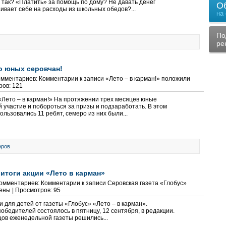
 так? «Платить» за помощь по дому? Не давать денег
О
ивает себе на расходы из школьных обедов?...
на
По
ре
о юных серовчан!
Комментариев:
Комментарии
к записи «Лето – в карман!» положили
ров: 121
 «Лето – в карман!» На протяжении трех месяцев юные
й участие и побороться за призы и подзаработать. В этом
ользовались 11 ребят, семеро из них были...
еров
 итоги акции «Лето в карман»
 Комментариев:
Комментарии
к записи Серовская газета «Глобус»
ены
| Просмотров: 95
 для детей от газеты «Глобус» «Лето – в карман».
бедителей состоялось в пятницу, 12 сентября, в редакции.
цов еженедельной газеты решились...