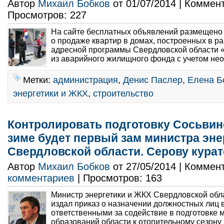
Автор
Михаил Бобков
от 01/07/2014 | Коммен
Просмотров: 227
На сайте бесплатных объявлений размещено
о продаже квартир в домах, построенных в р
адресной программы Свердловской области 
из аварийного жилищного фонда с учетом нео
Метки:
администрация
,
Денис Паслер
,
Елена Б
энергетики и ЖКХ
,
строительство
Контролировать подготовку Сосьвинс
зиме будет первый зам министра эне
Свердловской области. Серову курат
Автор
Михаил Бобков
от 27/05/2014 | Коммен
комментариев
| Просмотров: 163
Министр энергетики и ЖКХ Свердловской об
издал приказ о назначении должностных лиц 
ответственными за содействие в подготовке
образований области к отопительному сезону 