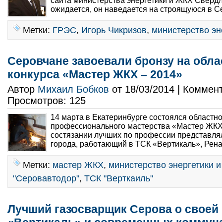
сайта министерства энергетики и ЖКХ Свердл
ожидается, он наведается на строящуюся в С
Метки:
ГРЭС
,
Игорь Чикризов
,
министерство эн
Серовчане завоевали бронзу на обла
конкурса «Мастер ЖКХ – 2014»
Автор
Михаил Бобков
от 18/03/2014 | Коммен
Просмотров: 125
14 марта в Екатеринбурге состоялся областно
профессионального мастерства «Мастер ЖКХ
состязании лучших по профессии представля
города, работающий в ТСК «Вертикаль», Рена
Метки:
мастер ЖКХ
,
министерство энергетики 
"Серовавтодор"
,
ТСК "Верткаиль"
Лучший газосварщик Серова о своей