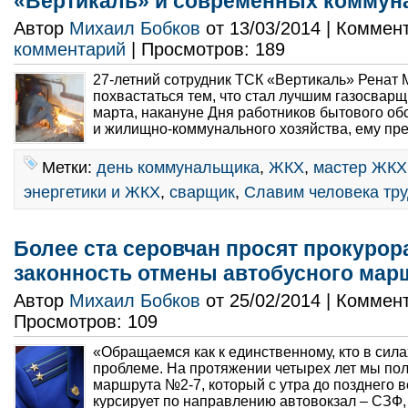
«Вертикаль» и современных коммун
Автор
Михаил Бобков
от 13/03/2014 | Коммен
комментарий
| Просмотров: 189
27-летний сотрудник ТСК «Вертикаль» Ренат
похвастаться тем, что стал лучшим газосвар
марта, накануне Дня работников бытового о
и жилищно-коммунального хозяйства, ему пре
Метки:
день коммунальщика
,
ЖКХ
,
мастер ЖКХ
энергетики и ЖКХ
,
сварщик
,
Славим человека тр
Более ста серовчан просят прокурор
законность отмены автобусного мар
Автор
Михаил Бобков
от 25/02/2014 | Коммен
Просмотров: 109
«Обращаемся как к единственному, кто в сил
проблеме. На протяжении четырех лет мы по
маршрута №2-7, который с утра до позднего 
курсирует по направлению автовокзал – СЗФ, 