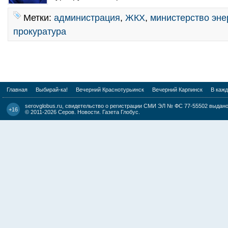
Метки:
администрация
,
ЖКХ
,
министерство эне
прокуратура
Главная
Выбирай-ка!
Вечерний Краснотурьинск
Вечерний Карпинск
В каж
serovglobus.ru, свидетельство о регистрации СМИ ЭЛ № ФС 77-55502 выдано 
+16
© 2011-2026
Серов. Новости. Газета Глобус
.