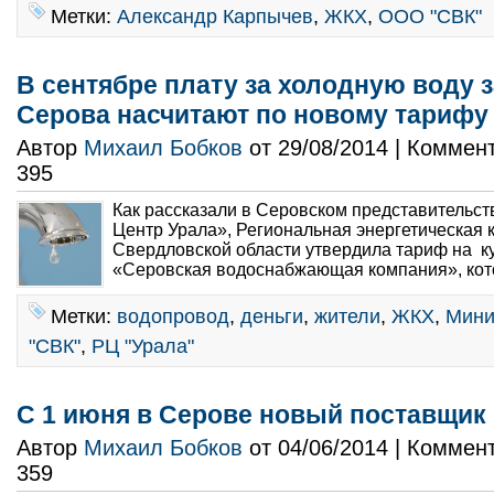
Метки:
Александр Карпычев
,
ЖКХ
,
ООО "СВК"
В сентябре плату за холодную воду з
Серова насчитают по новому тарифу
Автор
Михаил Бобков
от 29/08/2014 | Коммен
395
Как рассказали в Серовском представительс
Центр Урала», Региональная энергетическая 
Свердловской области утвердила тариф на 
«Серовская водоснабжающая компания», кот
Метки:
водопровод
,
деньги
,
жители
,
ЖКХ
,
Мини
"СВК"
,
РЦ "Урала"
С 1 июня в Серове новый поставщик
Автор
Михаил Бобков
от 04/06/2014 | Коммен
359