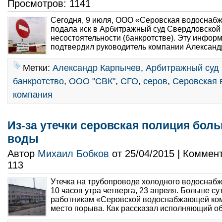
Просмотров: 1141
Сегодня, 9 июля, ООО «Серовская водоснаб
подала иск в Арбитражный суд Свердловской 
несостоятельности (банкротстве). Эту инфор
подтвердил руководитель компании Александр
Метки:
Александр Карпычев
,
Арбитражный суд
банкротство
,
ООО "СВК"
,
СГО
,
серов
,
Серовская
компания
Из-за утечки серовская полиция боль
воды
Автор
Михаил Бобков
от 25/04/2015 | Коммен
113
Утечка на трубопроводе холодного водоснаб
10 часов утра четверга, 23 апреля. Больше с
работникам «Серовской водоснабжающей ком
место порыва. Как рассказал исполняющий об