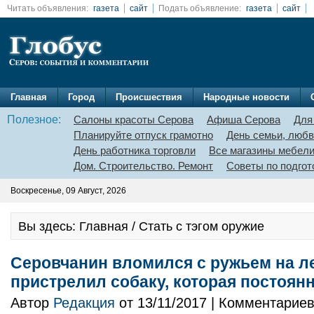
Читать объявления:
газета
сайт
Подать объявление:
газета
сайт
Главная
Город
Происшествия
Народные новости
Полезное:
Салоны красоты Серова
Афиша Серова
Для
Планируйте отпуск грамотно
День семьи, любв
День работника торговли
Все магазины мебел
Дом. Строительство. Ремонт
Советы по подгот
Воскресенье, 09 Август, 2026
Вы здесь: Главная / Стать с тэгом оружие
Серовчанин вломился с ружьем на л
пристрелил собаку, которая постоян
Автор
Редакция
от 13/11/2017 | Комментарие