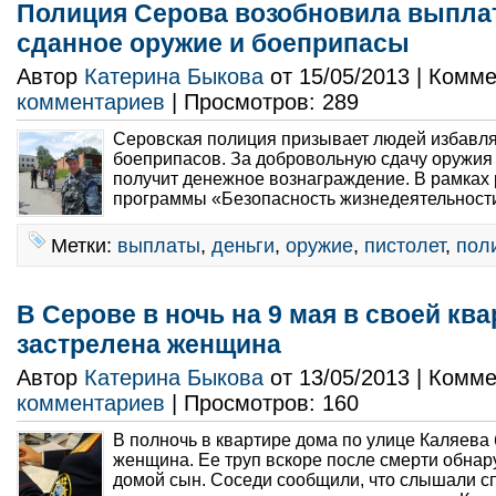
Полиция Серова возобновила выпла
сданное оружие и боеприпасы
Автор
Катерина Быкова
от 15/05/2013 | Комм
комментариев
| Просмотров: 289
Серовская полиция призывает людей избавля
боеприпасов. За добровольную сдачу оружия 
получит денежное вознаграждение. В рамках
программы «Безопасность жизнедеятельности
Метки:
выплаты
,
деньги
,
оружие
,
пистолет
,
пол
В Серове в ночь на 9 мая в своей кв
застрелена женщина
Автор
Катерина Быкова
от 13/05/2013 | Комм
комментариев
| Просмотров: 160
В полночь в квартире дома по улице Каляева
женщина. Ее труп вскоре после смерти обна
домой сын. Соседи сообщили, что слышали сп