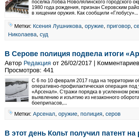
поселка Лобва Новолялинского городского ок
1980 года рождения, признан Серовским ра
в хищении оружия. Как сообщили «Глобусу»..
Метки:
Ксения Лушникова
,
оружие
,
приговор
,
с
Николаева
,
суд
В Серове полиция подвела итоги «А
Автор
Редакция
от 26/02/2017 | Комментарие
Просмотров: 441
С 6 по 10 февраля 2017 года на территории 
оперативно-профилактическая операция под
«Арсенал». Стражи порядка в усиленном реж
выявлению и изъятию из незаконного оборота
боеприпасов,...
Метки:
Арсенал
,
оружие
,
полиция
,
серов
В этот день Кольт получил патент на