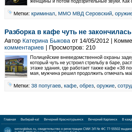
женщины и потом подозрительные звуки. Как с
Метки:
криминал
,
ММО МВД Серовский
,
оружи
Разборка в кафе чуть не закончилас
Автор
Катерина Быкова
от 14/05/2012 | Комм
комментариев
| Просмотров: 210
Полицейские вневедомственной охраны заде
который чуть не устроил стрельбу в баре, ра
этаже здания, где работает также кафе «38 п
мая, мужчина решил продолжить отмечать май
Метки:
38 попугаев
,
кафе
,
обрез
,
оружие
,
сотру
Главная
Выбирай-ка!
Вечерний Краснотурьинск
Вечерний Карпинск
В каж
serovglobus.ru, свидетельство о регистрации СМИ ЭЛ № ФС 77-55502 выдано 
+16