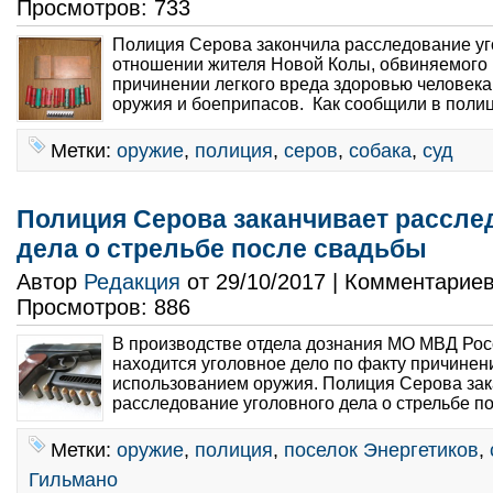
Просмотров: 733
Полиция Серова закончила расследование уг
отношении жителя Новой Колы, обвиняемого в
причинении легкого вреда здоровью человека
оружия и боеприпасов. Как сообщили в полици
Метки:
оружие
,
полиция
,
серов
,
собака
,
суд
Полиция Серова заканчивает рассле
дела о стрельбе после свадьбы
Автор
Редакция
от 29/10/2017 | Комментарие
Просмотров: 886
В производстве отдела дознания МО МВД Ро
находится уголовное дело по факту причинен
использованием оружия. Полиция Серова зак
расследование уголовного дела о стрельбе по
Метки:
оружие
,
полиция
,
поселок Энергетиков
,
Гильмано