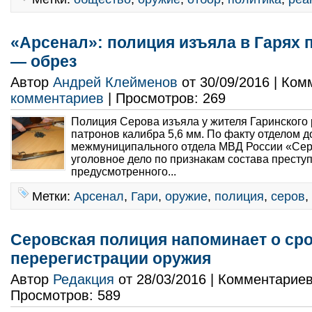
«Арсенал»: полиция изъяла в Гарях 
— обрез
Автор
Андрей Клейменов
от 30/09/2016 | Ко
комментариев
| Просмотров: 269
Полиция Серова изъяла у жителя Гаринского
патронов калибра 5,6 мм. По факту отделом 
межмуниципального отдела МВД России «Сер
уголовное дело по признакам состава престу
предусмотренного...
Метки:
Арсенал
,
Гари
,
оружие
,
полиция
,
серов
,
Серовская полиция напоминает о ср
перерегистрации оружия
Автор
Редакция
от 28/03/2016 | Комментарие
Просмотров: 589