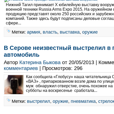
Нижний Тагил принимает X юбилейную выставку вооруж
военной техники Russia Arms Expo 2015. На оружейном
продукцию представят около 250 российских и зарубеж
компаний. Также здесь будут подписаны деловые согла
сфере...
Метки:
армия
,
власть
,
выставка
,
оружие
В Серове неизвестный выстрелил в
автомобиль
Автор
Катерина Быкова
от 20/05/2013 | Комм
комментариев
| Просмотров: 296
Как сообщила «Глобусу» наша читательница 
«ВАЗ» , припаркованном возле дома по улице
муж обнаружил отверстие, очень похожее на 
субботы на воскресенье сработала...
Метки:
выстрелил
,
оружие
,
пневматика
,
стрело