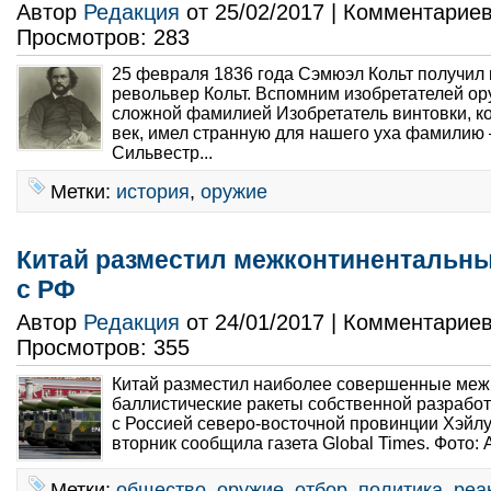
Автор
Редакция
от 25/02/2017 | Комментарие
Просмотров: 283
25 февраля 1836 года Сэмюэл Кольт получил
револьвер Кольт. Вспомним изобретателей ор
сложной фамилией Изобретатель винтовки, к
век, имел странную для нашего уха фамилию 
Сильвестр...
Метки:
история
,
оружие
Китай разместил межконтинентальны
с РФ
Автор
Редакция
от 24/01/2017 | Комментарие
Просмотров: 355
Китай разместил наиболее совершенные ме
баллистические ракеты собственной разработ
с Россией северо-восточной провинции Хэйлу
вторник сообщила газета Global Times. Фото: 
Метки:
общество
,
оружие
,
отбор
,
политика
,
реа