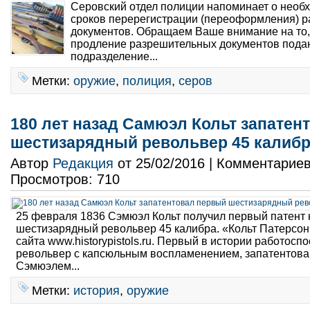
Серовский отдел полиции напоминает о необ
сроков перерегистрации (переоформления) 
документов. Обращаем Ваше внимание на то,
продление разрешительных документов пода
подразделение...
Метки:
оружие
,
полиция
,
серов
180 лет назад Самюэл Кольт запатен
шестизарядный револьвер 45 калиб
Автор
Редакция
от 25/02/2016 | Комментарие
Просмотров: 710
25 февраля 1836 Сэмюэл Кольт получил первый патент 
шестизарядный револьвер 45 калибра. «Кольт Патерсон»
сайта www.historypistols.ru. Первый в истории работосп
револьвер с капсюльным воспламенением, запатентов
Сэмюэлем...
Метки:
история
,
оружие