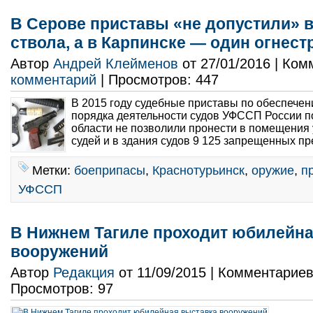
В Серове приставы «не допустили» в
ствола, а в Карпинске — один огнес
Автор
Андрей Клейменов
от 27/01/2016 | Ко
комментарий
| Просмотров: 447
В 2015 году судебные приставы по обеспече
порядка деятельности судов УФССП России п
области не позволили пронести в помещения
судей и в здания судов 9 125 запрещенных пр
Метки:
боеприпасы
,
Краснотурьинск
,
оружие
,
п
УФССП
В Нижнем Тагиле проходит юбилейна
вооружений
Автор
Редакция
от 11/09/2015 | Комментарие
Просмотров: 97