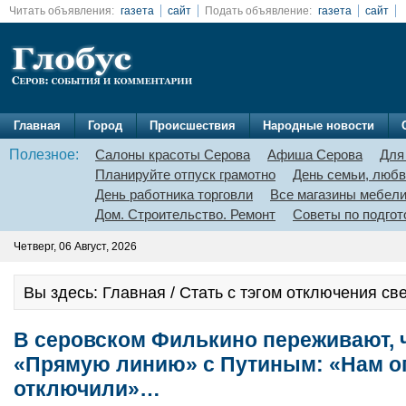
Читать объявления:
газета
сайт
Подать объявление:
газета
сайт
Главная
Город
Происшествия
Народные новости
Полезное:
Салоны красоты Серова
Афиша Серова
Для
Планируйте отпуск грамотно
День семьи, любв
День работника торговли
Все магазины мебел
Дом. Строительство. Ремонт
Советы по подгот
Четверг, 06 Август, 2026
Вы здесь: Главная / Стать с тэгом отключения св
В серовском Филькино переживают, 
«Прямую линию» с Путиным: «Нам оп
отключили»…