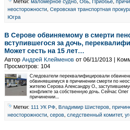
Метки:
маломерное судно
,
Обь
,
Приобье
,
причи
неосторожности
,
Серовская транспортная прокур
Югра
В Серове обвиняемому в смерти пен
вступившегося за дочь, переквалиф
Может сесть на 15 лет…
Автор
Андрей Клейменов
от 06/11/2013 | Ко
Просмотров: 104
Следователи переквалифицировали обвинение
обвинявшемуся в причинении смерти по неос
жителю Серова Александру О., заступившему
конфликте за собственную дочь. Сейчас Олег 
причинении...
Метки:
111 УК РФ
,
Владимир Шистеров
,
причин
неосторожности
,
серов
,
следственный комитет
,
у