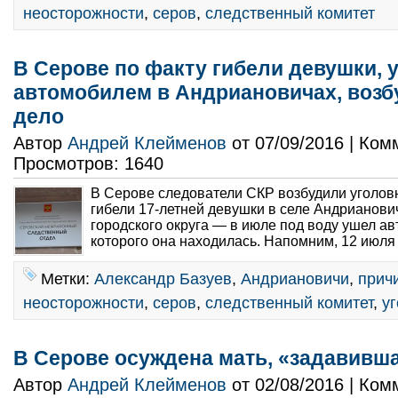
неосторожности
,
серов
,
следственный комитет
В Серове по факту гибели девушки, 
автомобилем в Андриановичах, возб
дело
Автор
Андрей Клейменов
от 07/09/2016 | Ко
Просмотров: 1640
В Серове следователи СКР возбудили уголов
гибели 17-летней девушки в селе Андрианови
городского округа — в июле под воду ушел ав
которого она находилась. Напомним, 12 июля 
Метки:
Александр Базуев
,
Андриановичи
,
прич
неосторожности
,
серов
,
следственный комитет
,
у
В Серове осуждена мать, «задавивш
Автор
Андрей Клейменов
от 02/08/2016 | Ко