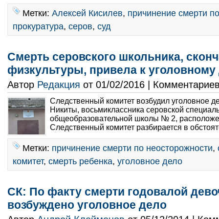
Метки:
Алексей Кисилев
,
причинение смерти п
прокуратура
,
серов
,
суд
Смерть серовского школьника, сконч
физкультуры, привела к уголовному
Автор
Редакция
от 01/02/2016 | Комментарие
Следственный комитет возбудил уголовное де
Никиты, восьмиклассника серовской специаль
общеобразовательной школы № 2, расположе
Следственный комитет разбирается в обстоят
Метки:
причинение смерти по неосторожности
,
комитет
,
смерть ребенка
,
уголовное дело
СК: По факту смерти годовалой дево
возбуждено уголовное дело