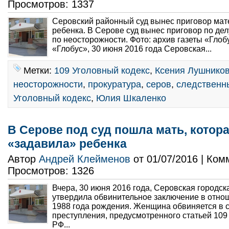
Просмотров: 1337
Серовский районный суд вынес приговор мат
ребенка. В Серове суд вынес приговор по де
по неосторожности. Фото: архив газеты «Глоб
«Глобус», 30 июня 2016 года Серовская...
Метки:
109 Уголовный кодекс
,
Ксения Лушнико
неосторожности
,
прокуратура
,
серов
,
следственн
Уголовный кодекс
,
Юлия Шкаленко
В Серове под суд пошла мать, котора
«задавила» ребенка
Автор
Андрей Клейменов
от 01/07/2016 | Ко
Просмотров: 1326
Вчера, 30 июня 2016 года, Серовская городск
утвердила обвинительное заключение в отнош
1988 года рождения. Женщина обвиняется в
преступления, предусмотренного статьей 109
РФ...