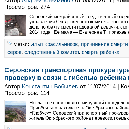
Автор
Андрей Клейменов
от 05/12/2014 | Ко
Просмотров: 274
Серовский межрайонный следственный отдел
управления Следственного комитета России 
дело по факту смерти годовалой девочки, ск
2014 года. Ее мама — Екатерина Т., приехав к
Метки:
Илья Красильников
,
причинение смерти
серов
,
следственный комитет
,
смерть ребенка
Серовская транспортная прокуратур
проверку в связи с гибелью ребенка
Автор
Константин Бобылев
от 11/07/2014 | К
Просмотров: 114
Несчастье произошло в минувший понедельник
Приобья, что находится в Октябрьском район
«Глобусу» Серовский транспортный прокурор
житель Октябрьского района перевозил семью