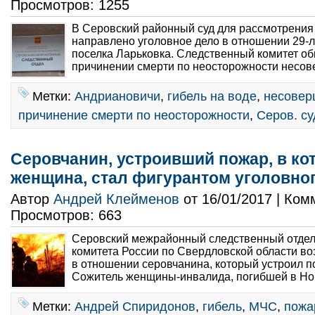
Просмотров: 1255
В Серовский районный суд для рассмотрения
направлено уголовное дело в отношении 29-
поселка Ларьковка. Следственный комитет об
причинении смерти по неосторожности несов
Метки:
Андриановичи
,
гибель на воде
,
несовер
причинение смерти по неосторожности
,
Серов. су
Серовчанин, устроивший пожар, в ко
женщина, стал фигурантом уголовно
Автор
Андрей Клейменов
от 16/01/2017 | Ко
Просмотров: 663
Серовский межрайонный следственный отдел
комитета России по Свердловской области во
в отношении серовчанина, который устроил п
Сожитель женщины-инвалида, погибшей в Нов
Метки:
Андрей Спиридонов
,
гибель
,
МЧС
,
пожа