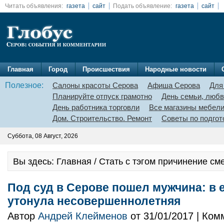
Читать объявления:
газета
сайт
Подать объявление:
газета
сайт
Главная
Город
Происшествия
Народные новости
Полезное:
Салоны красоты Серова
Афиша Серова
Для
Планируйте отпуск грамотно
День семьи, любв
День работника торговли
Все магазины мебел
Дом. Строительство. Ремонт
Советы по подгот
Суббота, 08 Август, 2026
Вы здесь: Главная / Стать с тэгом причинение см
Под суд в Серове пошел мужчина: в 
утонула несовершеннолетняя
Автор
Андрей Клейменов
от 31/01/2017 | Ко