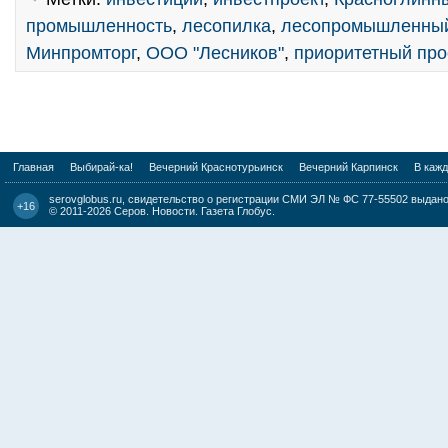
промышленность
,
лесопилка
,
лесопромышленный
Минпромторг
,
ООО "Лесников"
,
приоритетный про
Главная
Выбирай-ка!
Вечерний Краснотурьинск
Вечерний Карпинск
В каж
serovglobus.ru, свидетельство о регистрации СМИ ЭЛ № ФС 77-55502 выдано 
+16
© 2011-2026
Серов. Новости. Газета Глобус
.