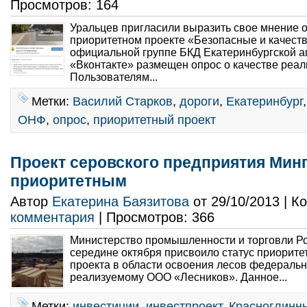
Просмотров: 164
Уральцев пригласили выразить свое мнение 
приоритетном проекте «Безопасные и качест
официальной группе БКД Екатеринбургской а
«Вконтакте» размещен опрос о качестве реа
Пользователям...
Метки:
Василий Старков
,
дороги
,
Екатеринбург
ОНФ
,
опрос
,
приоритетный проект
Проект серовского предприятия Мин
приоритетным
Автор
Екатерина Баязитова
от 29/10/2013 | 
комментария
| Просмотров: 366
Министерство промышленности и торговли Р
середине октября присвоило статус приорите
проекта в области освоения лесов федеральн
реализуемому ООО «Лесников». Данное...
Метки:
инвестиции
,
инвестпроект
,
Красноглинн