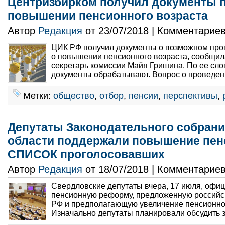
Центризбирком получил документы 
повышении пенсионного возраста
Автор
Редакция
от 23/07/2018 | Комментарие
ЦИК РФ получил документы о возможном пр
о повышении пенсионного возраста, сообщил
секретарь комиссии Майя Гришина. По ее сло
документы обрабатывают. Вопрос о проведен
Метки:
общество
,
отбор
,
пенсии
,
перспективы
,
Депутаты Законодательного собран
области поддержали повышение пенс
СПИСОК проголосовавших
Автор
Редакция
от 18/07/2018 | Комментарие
Свердловские депутаты вчера, 17 июля, офи
пенсионную реформу, предложенную российс
РФ и предполагающую увеличение пенсионног
Изначально депутаты планировали обсудить з