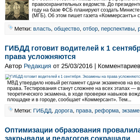
правоохранительных ведомств. До президент
году на базе ФСБ планируют создать Министе
(МГБ). Об этом пишет газета «Коммерсантъ» с
Метки:
власть
,
общество
,
отбор
,
перспективы
,
ГИБДД готовит водителей к 1 сентяб
права усложняются
Автор
Редакция
от 25/03/2016 | Комментарие
МВД утвердило новый регламент сдачи экзаменов на во
права. Тестирования станут сложнее на всех этапах — 
теоретического экзамена, в ходе проверки навыков вож
площадке и в городе, сообщает «Коммерсант». Тем...
Метки:
ГИБДД
,
дорога
,
права
,
реформа
,
экзаме
Оптимизации образования провалил
закрывали и педагогов сокращали