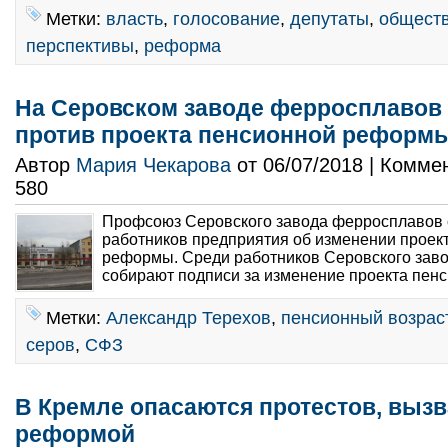
Метки:
власть
,
голосование
,
депутаты
,
общест
перспективы
,
реформа
На Серовском заводе ферросплавов
против проекта пенсионной реформ
Автор
Мария Чекарова
от 06/07/2018 | Комме
580
Профсоюз Серовского завода ферросплавов 
работников предприятия об изменении проек
реформы. Среди работников Серовского зав
собирают подписи за изменение проекта пен
Метки:
Александр Терехов
,
пенсионный возрас
серов
,
СФЗ
В Кремле опасаются протестов, выз
реформой