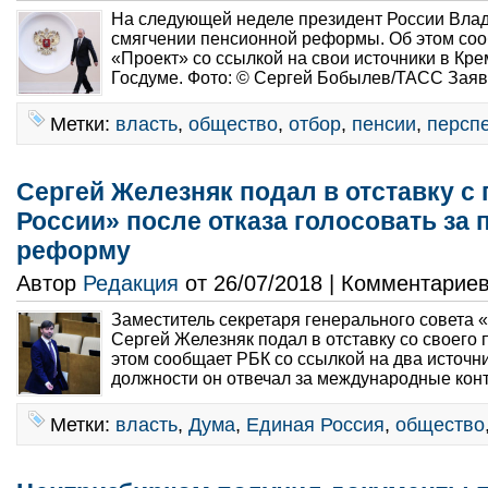
На следующей неделе президент России Влад
смягчении пенсионной реформы. Об этом со
«Проект» со ссылкой на свои источники в Кре
Госдуме. Фото: © Сергей Бобылев/ТАСС Заяв
Метки:
власть
,
общество
,
отбор
,
пенсии
,
персп
Сергей Железняк подал в отставку с 
России» после отказа голосовать за
реформу
Автор
Редакция
от 26/07/2018 | Комментарие
Заместитель секретаря генерального совета 
Сергей Железняк подал в отставку со своего 
этом сообщает РБК со ссылкой на два источни
должности он отвечал за международные конт
Метки:
власть
,
Дума
,
Единая Россия
,
общество