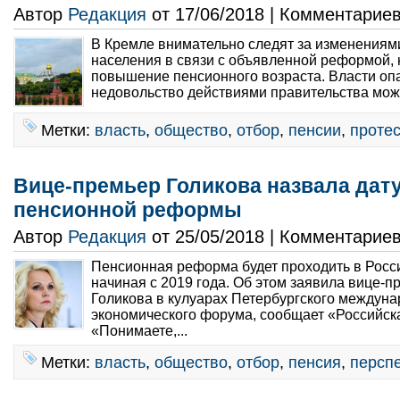
Автор
Редакция
от 17/06/2018 | Комментарие
В Кремле внимательно следят за изменениям
населения в связи с объявленной реформой,
повышение пенсионного возраста. Власти оп
недовольство действиями правительства може
Метки:
власть
,
общество
,
отбор
,
пенсии
,
протес
Вице-премьер Голикова назвала дату
пенсионной реформы
Автор
Редакция
от 25/05/2018 | Комментарие
Пенсионная реформа будет проходить в Росси
начиная с 2019 года. Об этом заявила вице-п
Голикова в кулуарах Петербургского междуна
экономического форума, сообщает «Российска
«Понимаете,...
Метки:
власть
,
общество
,
отбор
,
пенсия
,
персп