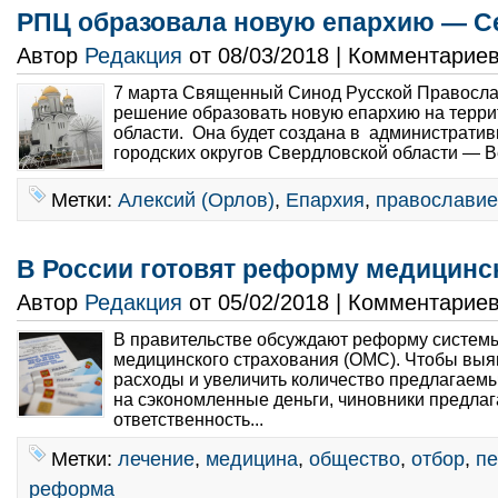
РПЦ образовала новую епархию — С
Автор
Редакция
от 08/03/2018 | Комментарие
7 марта Священный Синод Русской Правосла
решение образовать новую епархию на терр
области. Она будет создана в администрати
городских округов Свердловской области — Ве
Метки:
Алексий (Орлов)
,
Епархия
,
православие
В России готовят реформу медицинс
Автор
Редакция
от 05/02/2018 | Комментарие
В правительстве обсуждают реформу системы
медицинского страхования (ОМС). Чтобы вы
расходы и увеличить количество предлагаемы
на сэкономленные деньги, чиновники предла
ответственность...
Метки:
лечение
,
медицина
,
общество
,
отбор
,
пе
реформа