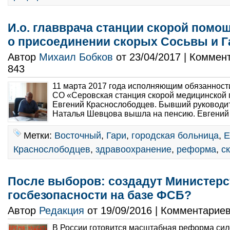
И.о. главврача станции скорой пом
о присоединении скорых Сосьвы и Г
Автор
Михаил Бобков
от 23/04/2017 | Коммен
843
11 марта 2017 года исполняющим обязанност
СО «Серовская станция скорой медицинской
Евгений Краснослободцев. Бывший руководи
Наталья Шевцова вышла на пенсию. Евгений 
Метки:
Восточный
,
Гари
,
городская больница
,
Е
Краснослободцев
,
здравоохранение
,
реформа
,
с
После выборов: создадут Министерс
госбезопасности на базе ФСБ?
Автор
Редакция
от 19/09/2016 | Комментарие
В России готовится масштабная реформа сил