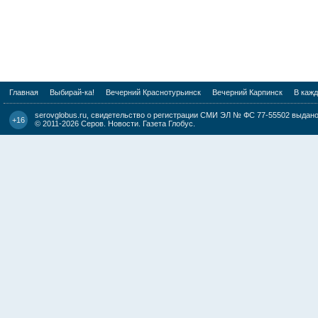
Главная
Выбирай-ка!
Вечерний Краснотурьинск
Вечерний Карпинск
В каж
serovglobus.ru, свидетельство о регистрации СМИ ЭЛ № ФС 77-55502 выдано 
+16
© 2011-2026
Серов. Новости. Газета Глобус
.