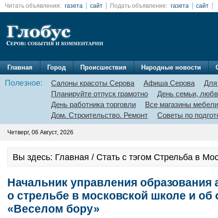
Читать объявления:
газета
сайт
Подать объявление:
газета
сайт
Главная
Город
Происшествия
Народные новости
Полезное:
Салоны красоты Серова
Афиша Серова
Для
Планируйте отпуск грамотно
День семьи, любв
День работника торговли
Все магазины мебел
Дом. Строительство. Ремонт
Советы по подгот
Четверг, 06 Август, 2026
Вы здесь: Главная / Стать с тэгом Стрельба в Мо
Начальник управления образования
о стрельбе в московской школе и об 
«Веселом бору»