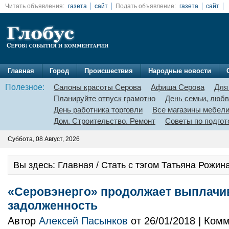
Читать объявления:
газета
сайт
Подать объявление:
газета
сайт
Главная
Город
Происшествия
Народные новости
Полезное:
Салоны красоты Серова
Афиша Серова
Для
Планируйте отпуск грамотно
День семьи, любв
День работника торговли
Все магазины мебел
Дом. Строительство. Ремонт
Советы по подгот
Суббота, 08 Август, 2026
Вы здесь: Главная / Стать с тэгом Татьяна Рожин
«Серовэнерго» продолжает выплачи
задолженность
Автор
Алексей Пасынков
от 26/01/2018 | Ком