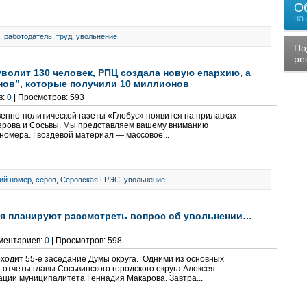
О
на
,
работодатель
,
труд
,
увольнение
По
ре
волит 130 человек, РПЦ создала новую епархию, а
нов”, которые получили 10 миллионов
в:
0
| Просмотров: 593
енно-политической газеты «Глобус» появится на прилавках
Серова и Сосьвы. Мы представляем вашему вниманию
номера. Гвоздевой материал — массовое...
ий номер
,
серов
,
Серовская ГРЭС
,
увольнение
ня планируют рассмотреть вопрос об увольнении…
мментариев:
0
| Просмотров: 598
оходит 55-е заседание Думы округа. Одними из основных
отчеты главы Сосьвинского городского округа Алексея
ции муниципалитета Геннадия Макарова. Завтра...