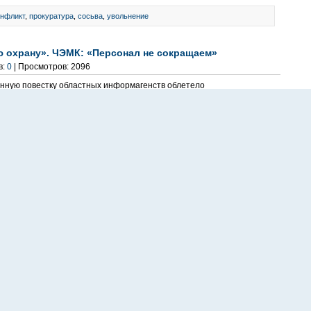
онфликт
,
прокуратура
,
сосьва
,
увольнение
ю охрану». ЧЭМК: «Персонал не сокращаем»
в:
0
| Просмотров: 2096
нную повестку областных информагенств облетело
овском заводе ферросплавов сократят сотрудников охраны
щение: «Список проблемных предприятий Свердловской...
 не сокращаем людей, мы сокращаем ставки»
в:
3
| Просмотров: 232
ров. Фото: fedpress.ruурфу «По итогам
истерстве образования и науки РФ, который
ральский федеральный университет вошел...
бор
,
работа
,
увольнение
,
УрФУ
отрудников