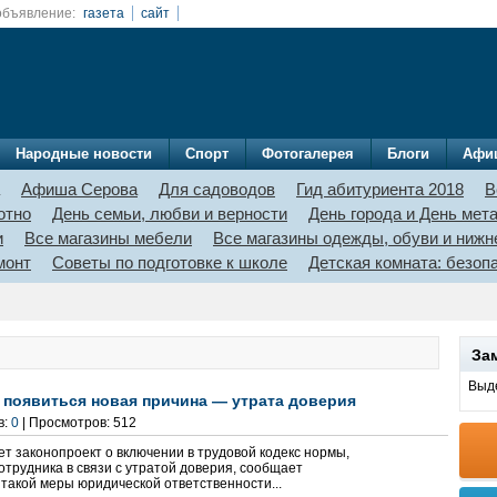
объявление:
газета
сайт
Народные новости
Спорт
Фотогалерея
Блоги
Афи
Афиша Серова
Для садоводов
Гид абитуриента 2018
В
отно
День семьи, любви и верности
День города и День мет
и
Все магазины мебели
Все магазины одежды, обуви и нижн
монт
Советы по подготовке к школе
Детская комната: безо
За
Выде
 появиться новая причина — утрата доверия
в:
0
| Просмотров: 512
т законопроект о включении в трудовой кодекс нормы,
отрудника в связи с утратой доверия, сообщает
такой меры юридической ответственности...