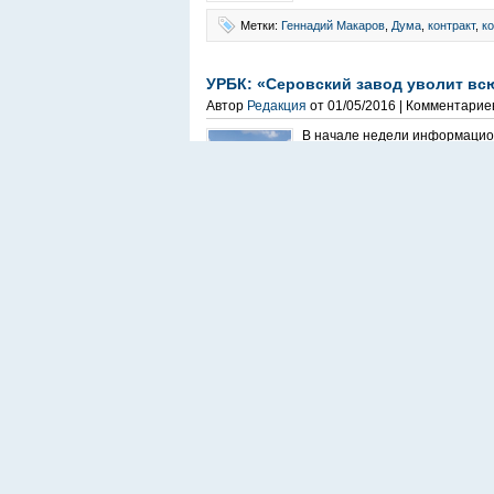
Метки:
Геннадий Макаров
,
Дума
,
контракт
,
к
УРБК: «Серовский завод уволит вс
Автор
Редакция
от 01/05/2016 | Комментарие
В начале недели информацио
сообщение о том, что на Сер
предприятия. Цитируем сооб
Метки:
кризис
,
серов
,
СЗФ
,
увольнение
Ректор УрФУ Виктор Кокшаров: «Мы
Автор
Редакция
от 03/06/2015 | Комментарие
Ректор УрФУ Виктор Кокшаров: Виктор Кокша
заседания Международного совета при Мин
состоялся 20 марта 2015 года в Томске, У
Метки:
безработица
,
кризис
,
образование
,
от
В УрФУ планируют сократить 786 с