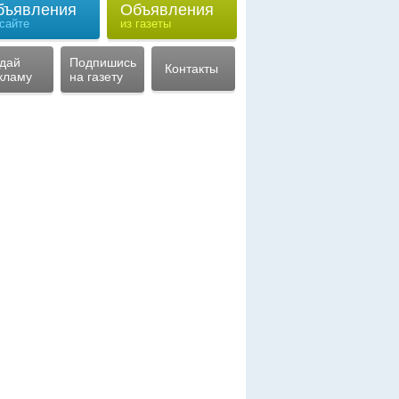
бъявления
Объявления
 сайте
из газеты
дай
Подпишись
Контакты
кламу
на газету