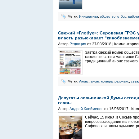
Метки:
Инициатива
,
общество
,
отбор
,
работа
Свежий «Глобус»: Серовская ГРЭС у
власть разыскивает “кинобизнесме
Автор
Редакция
от 27/03/2018 | Комментарие
Завтра свежий номер обществ
киосков печати и магазинов 
традиционный анонс свежего 
Метки:
Анонс
,
анонс номера
,
резонанс
,
свеж
Депутаты сосьвинской Думы сегод
главы
Автор
Андрей Клейменов
от 15/06/2017 | Ко
Сейчас, 15 июня, в Сосьве пр
вопросов заседания являются 
Сафонова и главы администра