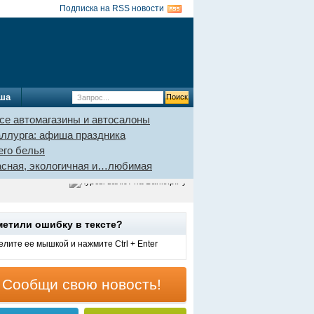
Подписка на RSS новости
ша
се автомагазины и автосалоны
аллурга: афиша праздника
его белья
пасная, экологичная и…любимая
метили ошибку в тексте?
лите ее мышкой и нажмите Ctrl + Enter
Сообщи свою новость!