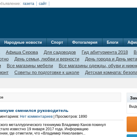
объявление:
газета
сайт
Народные новости
Спорт
Фотогалерея
Блоги
Афи
Афиша Серова
Для садоводов
Гид абитуриента 2018
В
отно
День семьи, любви и верности
День города и День мет
и
Все магазины мебели
Все магазины одежды, обуви и нижн
монт
Советы по подготовке к школе
Детская комната: безо
нов
За
Выде
никуме сменился руководитель
мментариев:
Нет комментариев
| Просмотров: 1890
кого металлургического техникума Владимир Канов покинул
 стало известно 19 января 2017 года. Информацию
нии, где отметили, что «Владимир Николаевич...