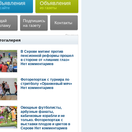
бъявления
Объявления
 сайте
из газеты
дай
Подпишись
Контакты
кламу
на газету
Реклама
тогалерея
В Серове митинг против
пенсионной реформы прошел
в стороне от «лишних глаз»
Нет комментариев
Фоторепортаж с турнира по
стритболу «Оранжевый мяч»
Нет комментариев
Овощные футболисты,
арбузные фанаты,
кабачковые корабли и не
только. Фоторепортаж с
выставки плодов и цветов в
Серове
Нет комментариев