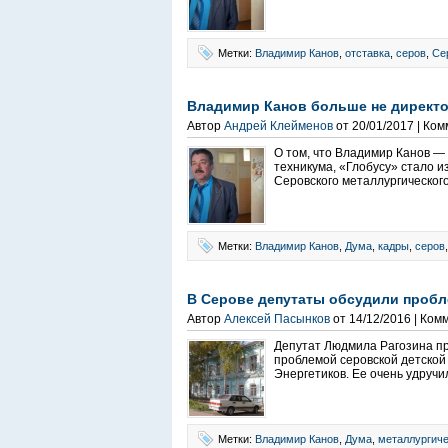
Метки:
Владимир Канов
,
отставка
,
серов
,
Се
Владимир Канов больше не директо
Автор
Андрей Клейменов
от 20/01/2017 | Ко
О том, что Владимир Канов —
техникума, «Глобусу» стало и
Серовского металлургического
Метки:
Владимир Канов
,
Дума
,
кадры
,
серов
В Серове депутаты обсудили проб
Автор
Алексей Пасынков
от 14/12/2016 | Ком
Депутат Людмила Рагозина п
проблемой серовской детской
Энергетиков. Ее очень удручи
Метки:
Владимир Канов
,
Дума
,
металлургиче