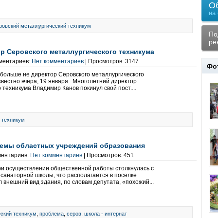
О
на
ровский металлургический техникум
По
ре
р Серовского металлургического техникума
мментариев:
Нет комментариев
| Просмотров: 3147
Фо
 больше не директор Серовского металлургического
звестно вчера, 19 января. Многолетний директор
 техникума Владимир Канов покинул свой пост....
,
техникум
лемы областных учреждений образования
ментариев:
Нет комментариев
| Просмотров: 451
ри осуществлении общественной работы столкнулась с
 санаторной школы, что располагается в поселке
л внешний вид здания, по словам депутата, «похожий...
ский техникум
,
проблема
,
серов
,
школа - интернат