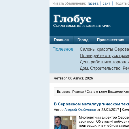
Читать объявления:
газета
сайт
Подать 
Главная
Город
Происшествия
Полезное:
Салоны красоты Серова
Планируйте отпуск грам
День работника торговл
Дом. Строительство. Ре
Четверг, 06 Август, 2026
Вы здесь: Главная / Стать с тэгом Владимир Ка
В Серовском металлургическом тех
Автор
Андрей Клейменов
от 28/01/2017 | Ко
Многолетний директор Серовс
свой пост. Об этом «Глобусу»
подтвердили в учебном заведе