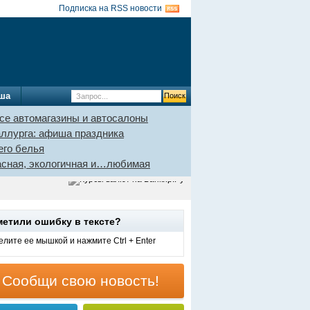
Подписка на RSS новости
ша
се автомагазины и автосалоны
аллурга: афиша праздника
его белья
пасная, экологичная и…любимая
метили ошибку в тексте?
лите ее мышкой и нажмите Ctrl + Enter
Сообщи свою новость!