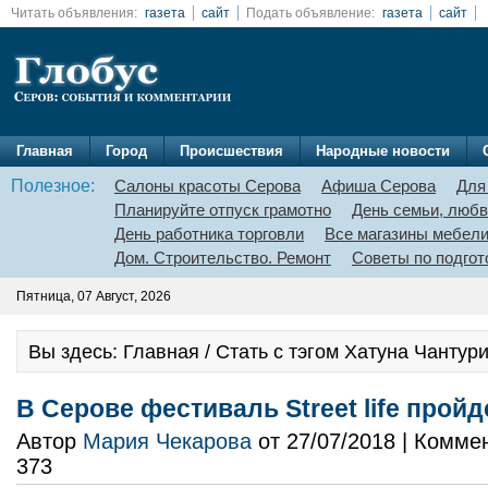
Читать объявления:
газета
сайт
Подать объявление:
газета
сайт
Главная
Город
Происшествия
Народные новости
Полезное:
Салоны красоты Серова
Афиша Серова
Для
Планируйте отпуск грамотно
День семьи, любв
День работника торговли
Все магазины мебел
Дом. Строительство. Ремонт
Советы по подгот
Пятница, 07 Август, 2026
Вы здесь: Главная / Стать с тэгом Хатуна Чантур
В Серове фестиваль Street life прой
Автор
Мария Чекарова
от 27/07/2018 | Комме
373