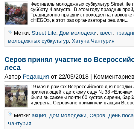
Фестиваль молодежных субкультур Street life 
субботу, 4 августа. В этом году праздник про
Традиционно праздник проходил на парковке 
«НЕБО», в этот раз организаторы решили...
Метки:
Street Life
,
Дом молодежи
,
квест
,
праздн
молодежных субкультур
,
Хатуна Чантурия
Серов принял участие во Всероссий
леса
Автор
Редакция
от 22/05/2018 | Комментарие
19 мая в рамках Всероссийского дня посадки 
прилегающей к детскому саду № 38 «Елочка» (
были высажены почти 60 кустов сирени, барб
и дерена. Серовчане примкнули к акции Всеро
Метки:
акция
,
Дом молодежи
,
Серов. День поса
Чантурия