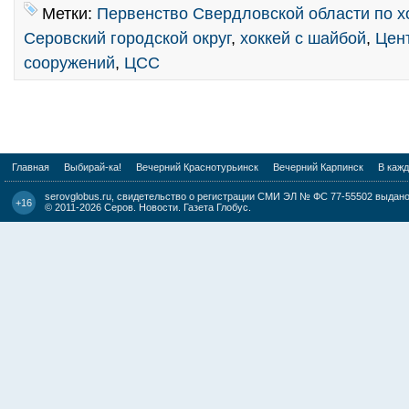
Метки:
Первенство Свердловской области по х
Серовский городской округ
,
хоккей с шайбой
,
Цен
сооружений
,
ЦСС
Главная
Выбирай-ка!
Вечерний Краснотурьинск
Вечерний Карпинск
В каж
serovglobus.ru, свидетельство о регистрации СМИ ЭЛ № ФС 77-55502 выдано 
+16
© 2011-2026
Серов. Новости. Газета Глобус
.