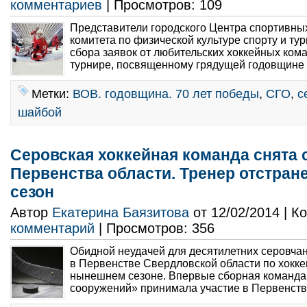
комментариев
| Просмотров: 109
Представители городского Центра спортивны
комитета по физической культуре спорту и ту
сбора заявок от любительских хоккейных кома
турнире, посвященному грядущей годовщине 
Метки:
ВОВ. годовщина. 70 лет победы
,
СГО
,
с
шайбой
Серовская хоккейная команда снята 
Первенства области. Тренер отстра
сезон
Автор
Екатерина Баязитова
от 12/02/2014 | 
комментарий
| Просмотров: 356
Обидной неудачей для десятилетних серовча
в Первенстве Свердловской области по хокке
нынешнем сезоне. Впервые сборная команда
сооружений» принимала участие в Первенств