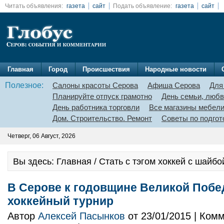
Читать объявления:
газета
сайт
Подать объявление:
газета
сайт
Главная
Город
Происшествия
Народные новости
Полезное:
Салоны красоты Серова
Афиша Серова
Для
Планируйте отпуск грамотно
День семьи, любв
День работника торговли
Все магазины мебел
Дом. Строительство. Ремонт
Советы по подгот
Четверг, 06 Август, 2026
Вы здесь: Главная / Стать с тэгом хоккей с шайбо
В Серове к годовщине Великой Побе
хоккейный турнир
Автор
Алексей Пасынков
от 23/01/2015 | Ком