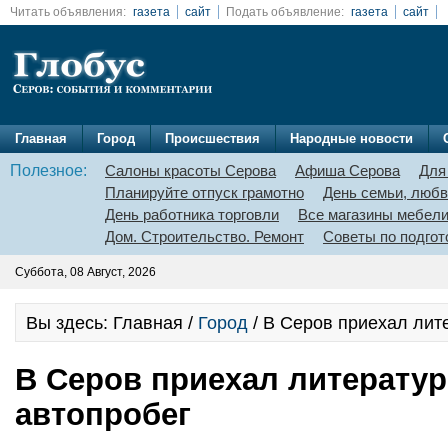
Читать объявления:
газета
сайт
Подать объявление:
газета
сайт
Главная
Город
Происшествия
Народные новости
Полезное:
Салоны красоты Серова
Афиша Серова
Для
Планируйте отпуск грамотно
День семьи, любв
День работника торговли
Все магазины мебел
Дом. Строительство. Ремонт
Советы по подгот
Суббота, 08 Август, 2026
Вы здесь: Главная /
Город
/ В Серов приехал лит
В Серов приехал литерату
автопробег