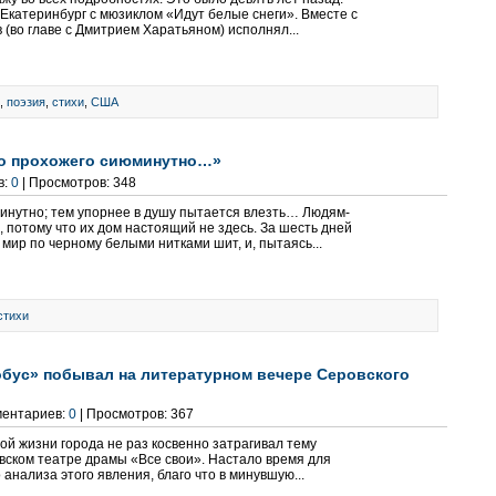
Екатеринбург с мюзиклом «Идут белые снеги». Вместе с
 (во главе с Дмитрием Харатьяном) исполнял...
,
поэзия
,
стихи
,
США
во прохожего сиюминутно…»
в:
0
| Просмотров: 348
инутно; тем упорнее в душу пытается влезть… Людям-
 потому что их дом настоящий не здесь. За шесть дней
 мир по черному белыми нитками шит, и, пытаясь...
стихи
обус» побывал на литературном вечере Серовского
ментариев:
0
| Просмотров: 367
ной жизни города не раз косвенно затрагивал тему
вском театре драмы «Все свои». Настало время для
анализа этого явления, благо что в минувшую...