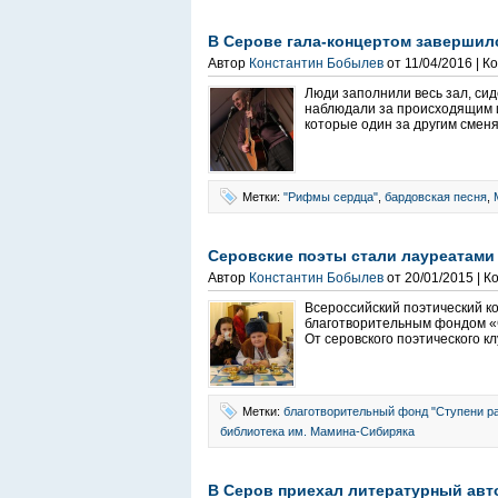
В Серове гала-концертом заверши
Автор
Константин Бобылев
от 11/04/2016 | 
Люди заполнили весь зал, сид
наблюдали за происходящим и
которые один за другим сменял
Метки:
"Рифмы сердца"
,
бардовская песня
,
Серовские поэты стали лауреатами
Автор
Константин Бобылев
от 20/01/2015 | 
Всероссийский поэтический к
благотворительным фондом «С
От серовского поэтического к
Метки:
благотворительный фонд "Ступени р
библиотека им. Мамина-Сибиряка
В Серов приехал литературный авт