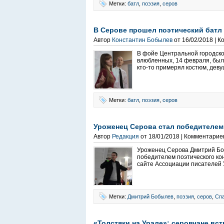
Метки:
батл
,
поэзия
,
серов
В Серове прошел поэтический батл
Автор
Константин Бобылев
от 16/02/2018 | 
В фойе Центральной городско
влюбленных, 14 февраля, был
кто-то примерял костюм, деву
Метки:
батл
,
поэзия
,
серов
Уроженец Серова стал победителем
Автор
Редакция
от 18/01/2018 | Комментарие
Уроженец Серова Дмитрий Бо
победителем поэтического ко
сайте Ассоциации писателей У
Метки:
Дмитрий Бобылев
,
поэзия
,
серов
,
Спа
«Толстяки на Урале»: серовчане вс