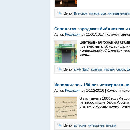
Метки:
Все свои
,
литература
,
литературный 
Серовская городская библиотека и 
Автор
Редакция
от 11/01/2017 | Комментарие
Центральная городская библи
поэтический клуб «Дар» дали 
«Благодарю!». С 1 января ка
свои...
Метки:
клуб "Дар"
,
конкурс
,
поэзия
,
серов
,
Ц
Исполнилось 150 лет четверостиш
Автор
Редакция
от 10/12/2016 | Комментарие
В этот день в 1866 году Фед
четверостишие: Умом Россию 
стать – В Россию можно только
Метки:
история
,
литература
,
поэзия