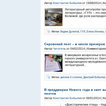
Автор
Константин Бобылев
от 19/08/2014 | 
Литературный автопробег про
литературы). «ГУЛ» – это сер
Волковой, где роли распредел
Метки:
Вадим Дулепов
,
ГУЛ
,
Елена Ионова
,
Серовский поэт – в числе призеро
Автор
Читатель
от 04/02/2014 | Комментарие
В минувшее воскресенье в бо
горного университета в г. Ек
международного молодёжного 
литературной...
Метки:
диплом II степени
,
Дмитрий Бобылев
В преддверии Нового года в свет 
поэтов
Автор
Константин Бобылев
от 06/01/2014 | 
«Доисторические птицы – Над