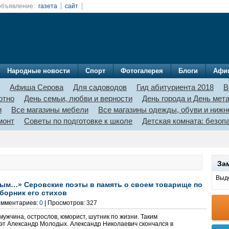
объявление:
газета
сайт
Народные новости
Спорт
Фотогалерея
Блоги
Афи
Афиша Серова
Для садоводов
Гид абитуриента 2018
В
отно
День семьи, любви и верности
День города и День мет
и
Все магазины мебели
Все магазины одежды, обуви и нижн
монт
Советы по подготовке к школе
Детская комната: безо
За
Выде
дым…» Серовские поэты в память о своем товарище по
борник его стихов
Комментариев:
0
| Просмотров: 327
ужчина, острослов, юморист, шутник по жизни. Таким
эт Александр Молодых. Александр Николаевич скончался в