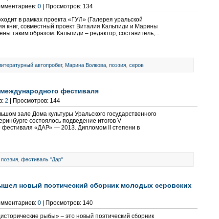
Комментариев:
0
| Просмотров: 134
ходит в рамках проекта «ГУЛ» (Галерея уральской
ия книг, совместный проект Виталия Кальпиди и Марины
ены таким образом: Кальпиди – редактор, составитель,...
литературный автопробег
,
Марина Волкова
,
поэзия
,
серов
в международного фестиваля
в:
2
| Просмотров: 144
льшом зале Дома культуры Уральского государственного
атеринбурге состоялось подведение итогов V
фестиваля «ДАР» — 2013. Дипломом II степени в
,
поэзия
,
фестиваль "Дар"
вышел новый поэтический сборник молодых серовских
Комментариев:
0
| Просмотров: 140
исторические рыбы» – это новый поэтический сборник