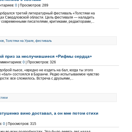
ентариев:
0
| Просмотров: 289
 добрался третий литературный фестиваль «Толстяки на
одах Свердловской области. Цель фестиваля — наладить
 современными писателями, критиками, редакторами,...
ров
,
Толстяки на Урале
,
фестиваль
ый приз за неслучившиеся «Рифмы сердца»
Комментариев:
0
| Просмотров: 326
доброй пьесе, «вредно не ездить на бал, когда ты этого
й «бал» состоялся в Баранче. Редко испытываемое чувство
дости: все сложилось. Встреча с друзьями,...
стихи
Евтушенко вино доставал, а он мне потом стихи
в:
0
| Просмотров: 315
жу во всех подробностях. Это было девять лет назад.