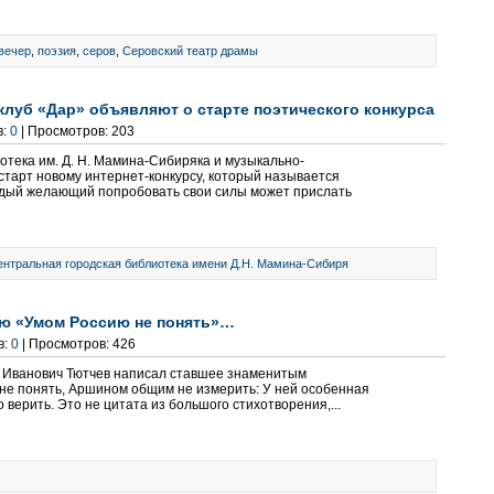
вечер
,
поэзия
,
серов
,
Серовский театр драмы
клуб «Дар» объявляют о старте поэтического конкурса
в:
0
| Просмотров: 203
отека им. Д. Н. Мамина-Сибиряка и музыкально-
старт новому интернет-конкурсу, который называется
ждый желающий попробовать свои силы может прислать
ентральная городская библиотека имени Д.Н. Мамина-Сибиря
ию «Умом Россию не понять»…
в:
0
| Просмотров: 426
ор Иванович Тютчев написал ставшее знаменитым
не понять, Аршином общим не измерить: У ней особенная
 верить. Это не цитата из большого стихотворения,...