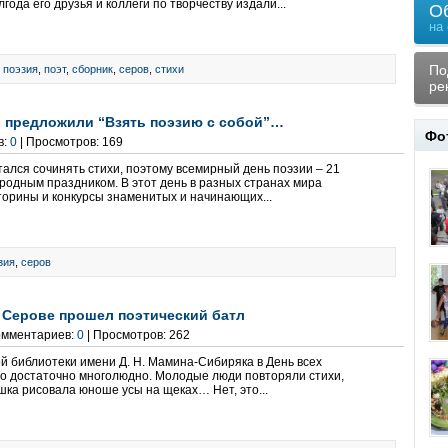
лгода его друзья и коллеги по творчеству издали...
О
на
По
,
поэзия
,
поэт
,
сборник
,
серов
,
стихи
ре
 предложили “Взять поэзию с собой”…
Фо
в:
0
| Просмотров: 169
тался сочинять стихи, поэтому всемирный день поэзии – 21
родным праздником. В этот день в разных странах мира
торины и конкурсы знаменитых и начинающих...
зия
,
серов
В Серове прошел поэтический батл
Комментариев:
0
| Просмотров: 262
й библиотеки имени Д. Н. Мамина-Сибиряка в День всех
о достаточно многолюдно. Молодые люди повторяли стихи,
шка рисовала юноше усы на щеках… Нет, это...