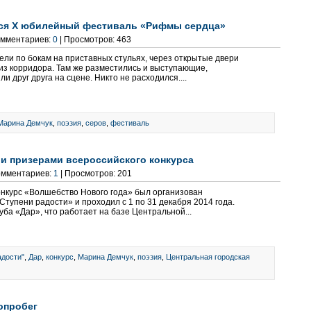
лся X юбилейный фестиваль «Рифмы сердца»
Комментариев:
0
| Просмотров: 463
ели по бокам на приставных стульях, через открытые двери
з корридора. Там же разместились и выступающие,
и друг друга на сцене. Никто не расходился....
Марина Демчук
,
поэзия
,
серов
,
фестиваль
 и призерами всероссийского конкурса
Комментариев:
1
| Просмотров: 201
онкурс «Волшебство Нового года» был организован
тупени радости» и проходил с 1 по 31 декабря 2014 года.
луба «Дар», что работает на базе Центральной...
адости"
,
Дар
,
конкурс
,
Марина Демчук
,
поэзия
,
Центральная городская
опробег