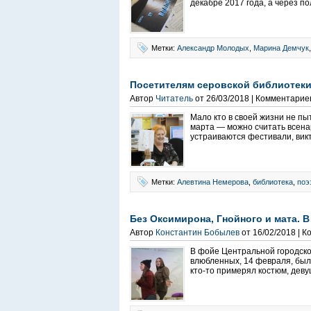
декабре 2017 года, а через по
Метки:
Александр Молодых
,
Марина Демчук
Посетителям серовской библиотеки
Автор
Читатель
от 26/03/2018 | Комментарие
Мало кто в своей жизни не пы
марта — можно считать всена
устраиваются фестивали, вик
Метки:
Алевтина Немерова
,
библиотека
,
поэ
Без Оксимирона, Гнойного и мата. 
Автор
Константин Бобылев
от 16/02/2018 | 
В фойе Центральной городско
влюбленных, 14 февраля, был
кто-то примерял костюм, деву