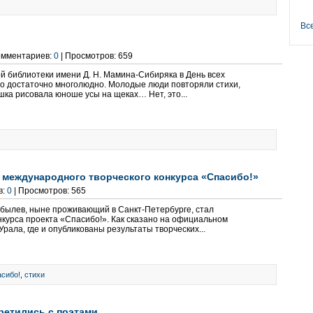
Вс
Комментариев:
0
| Просмотров: 659
й библиотеки имени Д. Н. Мамина-Сибиряка в День всех
о достаточно многолюдно. Молодые люди повторяли стихи,
шка рисовала юноше усы на щеках… Нет, это...
 международного творческого конкурса «Спасибо!»
в:
0
| Просмотров: 565
былев, ныне проживающий в Санкт-Петербурге, стал
нкурса проекта «Спасибо!». Как сказано на официальном
рала, где и опубликованы результаты творческих...
сибо!
,
стихи
третились с поэтами