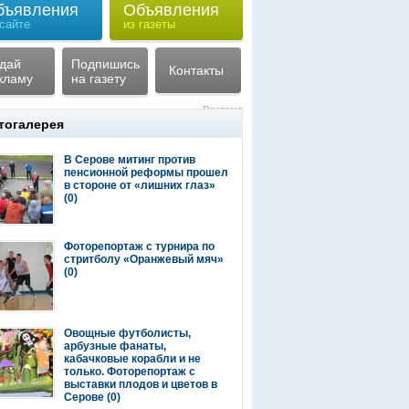
бъявления
Объявления
 сайте
из газеты
дай
Подпишись
Контакты
кламу
на газету
Реклама
тогалерея
В Серове митинг против
пенсионной реформы прошел
в стороне от «лишних глаз»
(0)
Фоторепортаж с турнира по
стритболу «Оранжевый мяч»
(0)
Овощные футболисты,
арбузные фанаты,
кабачковые корабли и не
только. Фоторепортаж с
выставки плодов и цветов в
Серове
(0)