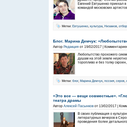
Евгений Евтушенко приехал в 
командой московских артистов
Метки:
Евтушенко
,
культура
,
Низамов
,
отбор
Блог. Марина Демчук: «Любопытст
Автор
Редакция
от 19/02/2017 | Комментарие
Любопытство прохожего сиюм
душам на этой земле неуютно,
торопливо и без толку скроен,
Метки:
блог
,
Марина Демчук
,
поэзия
,
серов
,
«Это все — вещи совместные». «Гл
театра драмы
Автор
Алексей Пасынков
от 13/02/2017 | Ком
В своих публикация о культур
литературных вечеров в Серо
проведения более детального 