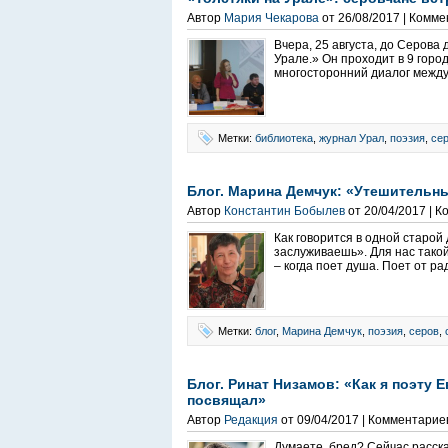
Автор
Мария Чекарова
от 26/08/2017 | Комм
Вчера, 25 августа, до Серова
Урале.» Он проходит в 9 гор
многосторонний диалог между
Метки:
библиотека
,
журнал Урал
,
поэзия
,
се
Блог. Марина Демчук: «Утешительн
Автор
Константин Бобылев
от 20/04/2017 | 
Как говорится в одной старой 
заслуживаешь». Для нас тако
– когда поет душа. Поет от ра
Метки:
блог
,
Марина Демчук
,
поэзия
,
серов
,
Блог. Ринат Низамов: «Как я поэту 
посвящал»
Автор
Редакция
от 09/04/2017 | Комментарие
Думаете, бред? Сейчас расска