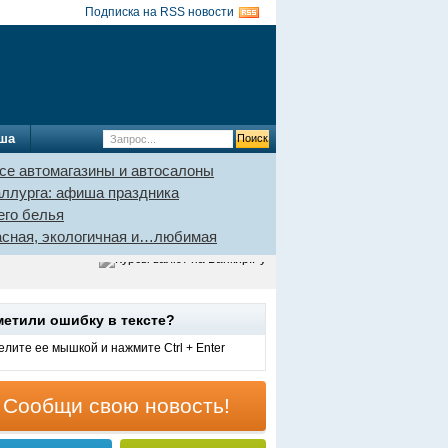
Подписка на RSS новости
ша
се автомагазины и автосалоны
аллурга: афиша праздника
его белья
пасная, экологичная и…любимая
метили ошибку в тексте?
лите ее мышкой и нажмите Ctrl + Enter
Сообщи свою новость!