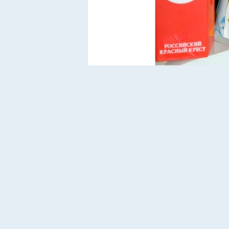
Татьяна Ивановна Гончар
Креста» в Серове. Фото 
Требуются канцелярские товары (тетради, руч