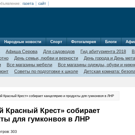
объявление:
газета
сайт
Народные новости
Спорт
Фотогалерея
Блоги
Афи
Афиша Серова
Для садоводов
Гид абитуриента 2018
В
отно
День семьи, любви и верности
День города и День мет
и
Все магазины мебели
Все магазины одежды, обуви и нижн
монт
Советы по подготовке к школе
Детская комната: безо
ий Красный Крест» собирает канцелярию и продукты для гумконвоя в ЛНР
й Красный Крест» собирает
ты для гумконвоя в ЛНР
отров: 303