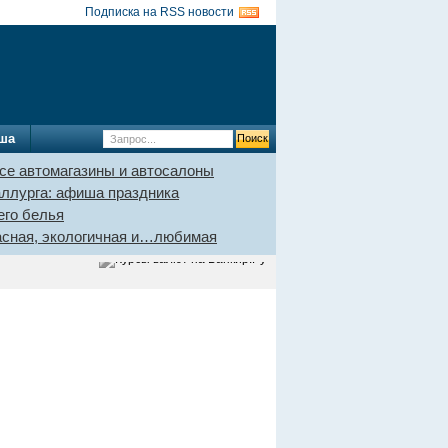
Подписка на RSS новости
ша
се автомагазины и автосалоны
аллурга: афиша праздника
его белья
пасная, экологичная и…любимая