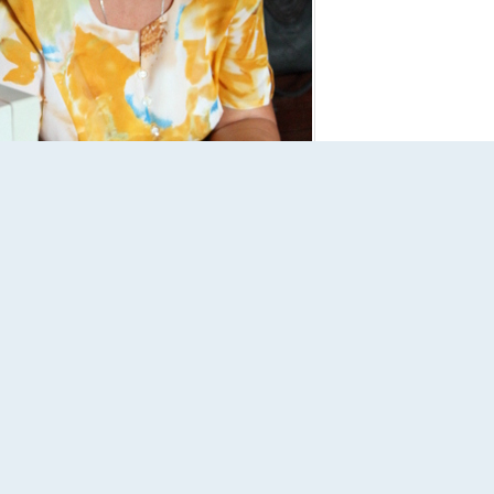
ова, представитель «Российского Красного
Влада Бурнашева, архив газеты «Глобус».
ки, карандаши, линейки), учебники, матрасы, одеяла, подушки (в