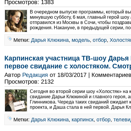
Просмотров: 1383
В очередном выпуске программы, который в
минувшую субботу, 6 мая, главный герой шоу
отправился из Москвы в Сочи, чтобы поздрав
рождения. Накануне, в предыдущей серии, пос
Метки:
Дарья Клюкина
,
модель
,
отбор
,
Холостя
Карпинская участница ТВ-шоу Дарья
первое свидание с холостяком. Смот
Автор
Редакция
от 18/03/2017 | Комментарие
Просмотров: 2132
Сегодня во второй серии шоу «Холостяк» на 
свидание Дарьи Клюкиной и главного героя, 
Глинникова. Череда таких свиданий ожидает 
проекта, и Даша стала в ней первой. Дарья Кл
Метки:
Дарья Клюкина
,
карпинск
,
отбор
,
телеви