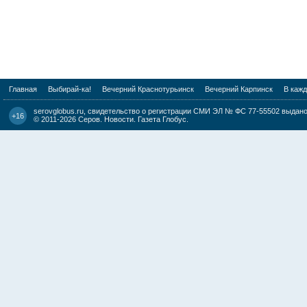
Главная
Выбирай-ка!
Вечерний Краснотурьинск
Вечерний Карпинск
В каж
serovglobus.ru, свидетельство о регистрации СМИ ЭЛ № ФС 77-55502 выдано 
+16
© 2011-2026
Серов. Новости. Газета Глобус
.