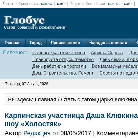
Читать объявления:
газета
сайт
Подать объявление:
газета
сайт
Главная
Город
Происшествия
Народные новости
Полезное:
Салоны красоты Серова
Афиша Серова
Для
Планируйте отпуск грамотно
День семьи, любв
День работника торговли
Все магазины мебел
Дом. Строительство. Ремонт
Советы по подгот
Пятница, 07 Август, 2026
Вы здесь: Главная / Стать с тэгом Дарья Клюкина
Карпинская участница Даша Клюкина
шоу «Холостяк»
Автор
Редакция
от 08/05/2017 | Комментарие