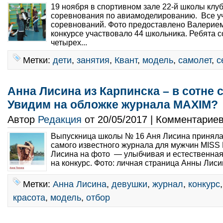
19 ноября в спортивном зале 22-й школы клу
соревнования по авиамоделированию. Все у
соревнований. Фото предоставлено Валерие
конкурсе участвовало 44 школьника. Ребята 
четырех...
Метки:
дети
,
занятия
,
Квант
,
модель
,
самолет
,
с
Анна Лисина из Карпинска – в сотне
Увидим на обложке журнала MAXIM?
Автор
Редакция
от 20/05/2017 | Комментарие
Выпускница школы № 16 Аня Лисина приняла 
самого известного журнала для мужчин MISS
Лисина на фото — улыбчивая и естественная 
на конкурс. Фото: личная страница Анны Лисин
Метки:
Анна Лисина
,
девушки
,
журнал
,
конкурс
красота
,
модель
,
отбор