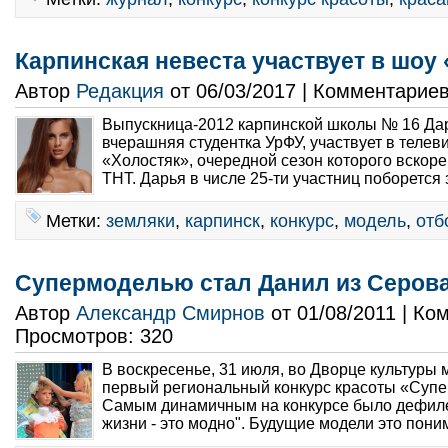
Карпинская невеста участвует в шоу
Автор
Редакция
от 06/03/2017 | Комментарие
Выпускница-2012 карпинской школы № 16 Да
вчерашняя студентка УрФУ, участвует в теле
«Холостяк», очередной сезон которого вскоре
ТНТ. Дарья в числе 25-ти участниц поборется з
Метки:
земляки
,
карпинск
,
конкурс
,
модель
,
отб
Супермоделью стал Данил из Серов
Автор
Александр Смирнов
от 01/08/2011 | К
Просмотров: 320
В воскресенье, 31 июля, во Дворце культуры
первый региональный конкурс красоты «Супе
Самым динамичным на конкурсе было дефил
жизни - это модно". Будущие модели это поним