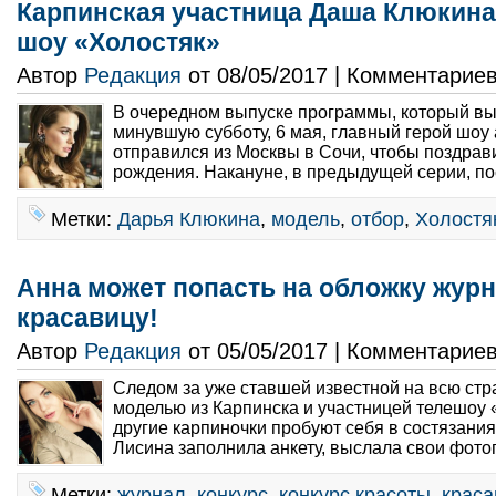
Карпинская участница Даша Клюкина
шоу «Холостяк»
Автор
Редакция
от 08/05/2017 | Комментарие
В очередном выпуске программы, который в
минувшую субботу, 6 мая, главный герой шоу
отправился из Москвы в Сочи, чтобы поздрав
рождения. Накануне, в предыдущей серии, пос
Метки:
Дарья Клюкина
,
модель
,
отбор
,
Холостя
Анна может попасть на обложку журн
красавицу!
Автор
Редакция
от 05/05/2017 | Комментарие
Следом за уже ставшей известной на всю ст
моделью из Карпинска и участницей телешоу 
другие карпиночки пробуют себя в состязания
Лисина заполнила анкету, выслала свои фото
Метки:
журнал
,
конкурс
,
конкурс красоты
,
краса