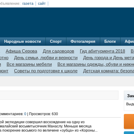
объявление:
газета
сайт
Народные новости
Спорт
Фотогалерея
Блоги
Афи
Афиша Серова
Для садоводов
Гид абитуриента 2018
В
отно
День семьи, любви и верности
День города и День мет
и
Все магазины мебели
Все магазины одежды, обуви и нижн
монт
Советы по подготовке к школе
Детская комната: безо
За
Выде
 Комментариев:
0
| Просмотров: 630
кой экспедиции совершил восхождение на одну из
ималайский восьмитысячник Манаслу. Меньше месяца
 покорение восьмого по величине «зубца» из «Короны...