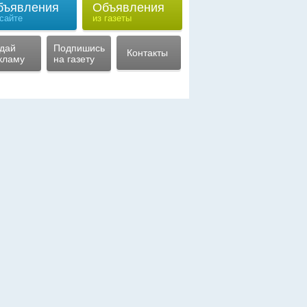
бъявления
Объявления
 сайте
из газеты
дай
Подпишись
Контакты
кламу
на газету