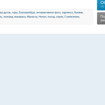
О
на
ора духов
,
горы
,
Екатеринбург
,
интерактивное фото
,
карпинск
,
Конжак
,
По
нь
,
лонгрид
,
манарага
,
Манаслу
,
Непал
,
поход
,
серов
,
Стремление
,
ре