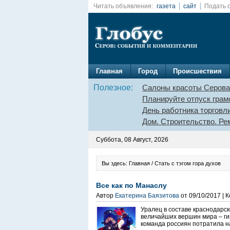
Читать объявления:
газета
сайт
Подать 
Главная
Город
Происшествия
Полезное:
Салоны красоты Серова
Планируйте отпуск грам
День работника торговл
Дом. Строительство. Ре
Суббота, 08 Август, 2026
Вы здесь: Главная / Стать с тэгом гора духов
Все как по Манаслу
Автор
Екатерина Баязитова
от 09/10/2017 |
Уралец в составе краснодарс
величайших вершин мира – г
команда россиян потратила на