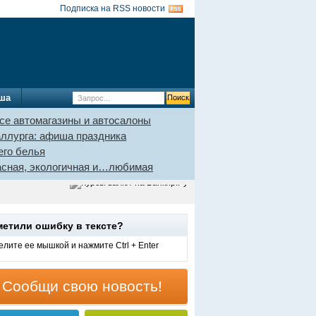
Подписка на RSS новости
ша
се автомагазины и автосалоны
аллурга: афиша праздника
его белья
пасная, экологичная и…любимая
метили ошибку в тексте?
лите ее мышкой и нажмите Ctrl + Enter
Сообщи свою новость!