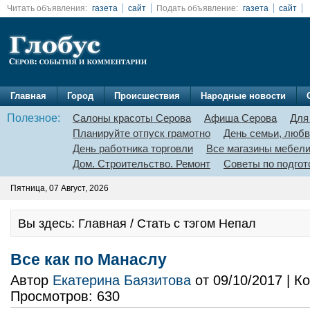
Читать объявления:
газета
сайт
Подать объявление:
газета
сайт
Главная
Город
Происшествия
Народные новости
Полезное:
Салоны красоты Серова
Афиша Серова
Для
Планируйте отпуск грамотно
День семьи, любв
День работника торговли
Все магазины мебел
Дом. Строительство. Ремонт
Советы по подгот
Пятница, 07 Август, 2026
Вы здесь: Главная / Стать с тэгом Непал
Все как по Манаслу
Автор
Екатерина Баязитова
от 09/10/2017 | 
Просмотров: 630