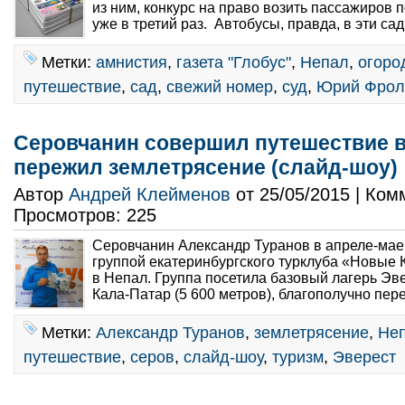
из ним, конкурс на право возить пассажиров 
уже в третий раз. Автобусы, правда, в эти сад
Метки:
амнистия
,
газета "Глобус"
,
Непал
,
огоро
путешествие
,
сад
,
свежий номер
,
суд
,
Юрий Фрол
Серовчанин совершил путешествие в
пережил землетрясение (слайд-шоу)
Автор
Андрей Клейменов
от 25/05/2015 | Ко
Просмотров: 225
Серовчанин Александр Туранов в апреле-мае 
группой екатеринбургского турклуба «Новые 
в Непал. Группа посетила базовый лагерь Эве
Кала-Патар (5 600 метров), благополучно пер
Метки:
Александр Туранов
,
землетрясение
,
Не
путешествие
,
серов
,
слайд-шоу
,
туризм
,
Эверест