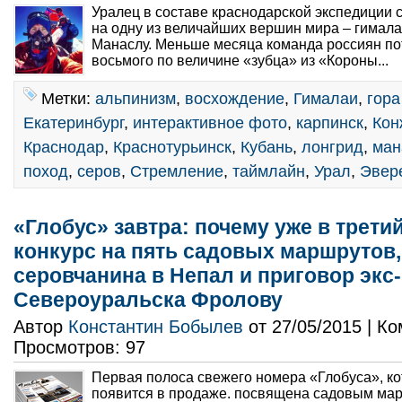
Уралец в составе краснодарской экспедиции
на одну из величайших вершин мира – гимал
Манаслу. Меньше месяца команда россиян по
восьмого по величине «зубца» из «Короны...
Метки:
альпинизм
,
восхождение
,
Гималаи
,
гора
Екатеринбург
,
интерактивное фото
,
карпинск
,
Кон
Краснодар
,
Краснотурьинск
,
Кубань
,
лонгрид
,
ман
поход
,
серов
,
Стремление
,
таймлайн
,
Урал
,
Эвер
«Глобус» завтра: почему уже в трети
конкурс на пять садовых маршрутов,
серовчанина в Непал и приговор экс
Североуральска Фролову
Автор
Константин Бобылев
от 27/05/2015 | К
Просмотров: 97
Первая полоса свежего номера «Глобуса», ко
появится в продаже. посвящена садовым мар