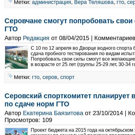
Метки:
администрация
,
Вера Теляшова
,
гто
,
се
Серовчане смогут попробовать свои
ГТО
Автор
Редакция
от 08/04/2015 | Комментарие
С 10 по 12 апреля во Дворце водного спорта 
сдача пробного тестирования по видам испы
Попробовать свои силы смогут все желающи
в возрасте от 25 лет (группы 25-29 лет, 30-34 го
Метки:
гто
,
серов
,
спорт
Серовский спорткомитет планирует 
по сдаче норм ГТО
Автор
Екатерина Баязитова
от 23/10/2014 | 
Просмотров: 109
Проект бюджета на 2015 года на октябрьском