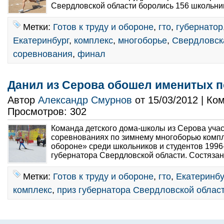
Свердловской области боролись 156 школьнико
Метки:
Готов к труду и обороне
,
гто
,
губернатор
Екатеринбург
,
комплекс
,
многоборье
,
Свердловск
соревнования
,
финал
Данил из Серова обошел именитых 
Автор
Александр Смурнов
от 15/03/2012 | К
Просмотров: 302
Команда детского дома-школы из Серова уча
соревнованиях по зимнему многоборью компле
обороне» среди школьников и студентов 1996-9
губернатора Свердловской области. Состязан
Метки:
Готов к труду и обороне
,
гто
,
Екатеринбу
комплекс
,
приз губернатора Свердловской облас