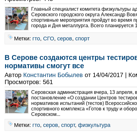
Главный специалист комитета физкультуры а
Серовского городского округа Александр Вовя
спортивные мероприятия пройдут во время 
города и Дня металлурга. Всего планируется 
Метки:
гто
,
СГО
,
серов
,
спорт
В Серове создаются центры тестиров
нормативы смогут все
Автор
Константин Бобылев
от 14/04/2017 | К
Просмотров: 561
Серовская администрация вчера, 13 апреля, 
постановление «О создании Центров тестир
нормативов испытаний (тестов) Всероссийско
спортивного комплекса «Готов к труду и оборо
Серовском...
Метки:
гто
,
серов
,
спорт
,
физкультура