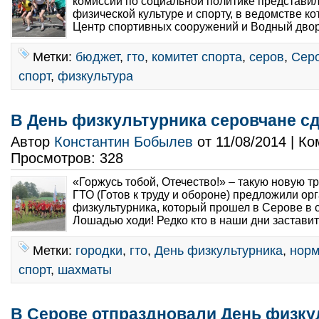
комиссии по социальной политике представил
физической культуре и спорту, в ведомстве к
Центр спортивных сооружений и Водный двор
Метки:
бюджет
,
гто
,
комитет спорта
,
серов
,
Серо
спорт
,
физкультура
В День физкультурника серовчане с
Автор
Константин Бобылев
от 11/08/2014 | К
Просмотров: 328
«Горжусь тобой, Отечество!» – такую новую т
ГТО (Готов к труду и обороне) предложили ор
физкультурника, который прошел в Серове в су
Лошадью ходи! Редко кто в наши дни заставит 
Метки:
городки
,
гто
,
День физкультурника
,
нор
спорт
,
шахматы
В Серове отпраздновали День физку