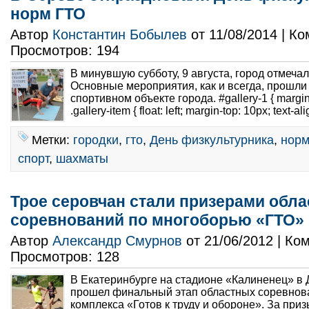
норм ГТО
Автор
Константин Бобылев
от 11/08/2014 | К
Просмотров: 194
В минувшую субботу, 9 августа, город отмеча
Основные мероприятия, как и всегда, прошли
спортивном объекте города. #gallery-1 { margin: 
.gallery-item { float: left; margin-top: 10px; text-ali
Метки:
городки
,
гто
,
День физкультурника
,
нор
спорт
,
шахматы
Трое серовчан стали призерами обл
соревнований по многоборью «ГТО»
Автор
Александр Смурнов
от 21/06/2012 | К
Просмотров: 128
В Екатеринбурге на стадионе «Калиненец» в 
прошел финальный этап областных соревнов
комплекса «Готов к труду и обороне». За при