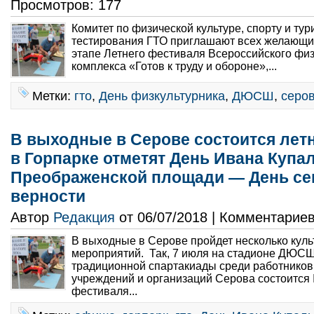
Просмотров: 177
Комитет по физической культуре, спорту и ту
тестирования ГТО приглашают всех желающих 
этапе Летнего фестиваля Всероссийского физ
комплекса «Готов к труду и обороне»,...
Метки:
гто
,
День физкультурника
,
ДЮСШ
,
серо
В выходные в Серове состоится лет
в Горпарке отметят День Ивана Купал
Преображенской площади — День се
верности
Автор
Редакция
от 06/07/2018 | Комментарие
В выходные в Серове пройдет несколько кул
мероприятий. Так, 7 июля на стадионе ДЮСШ
традиционной спартакиады среди работников
учреждений и организаций Серова состоится I
фестиваля...