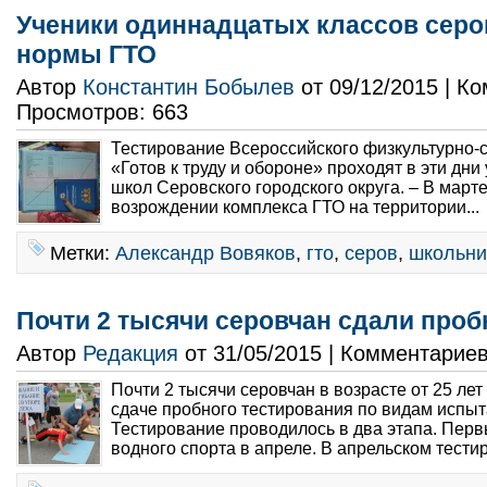
Ученики одиннадцатых классов серо
нормы ГТО
Автор
Константин Бобылев
от 09/12/2015 | К
Просмотров: 663
Тестирование Всероссийского физкультурно-
«Готов к труду и обороне» проходят в эти дни
школ Серовского городского округа. – В март
возрождении комплекса ГТО на территории...
Метки:
Александр Вовяков
,
гто
,
серов
,
школьни
Почти 2 тысячи серовчан сдали про
Автор
Редакция
от 31/05/2015 | Комментарие
Почти 2 тысячи серовчан в возрасте от 25 лет
сдаче пробного тестирования по видам испыт
Тестирование проводилось в два этапа. Пер
водного спорта в апреле. В апрельском тести