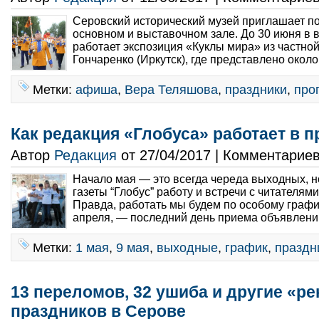
Серовский исторический музей приглашает по
основном и выставочном зале. До 30 июня в 
работает экспозиция «Куклы мира» из частно
Гончаренко (Иркутск), где представлено около 
Метки:
афиша
,
Вера Теляшова
,
праздники
,
про
Как редакция «Глобуса» работает в 
Автор
Редакция
от 27/04/2017 | Комментарие
Начало мая — это всегда череда выходных, н
газеты “Глобус” работу и встречи с читателями
Правда, работать мы будем по особому график
апреля, — последний день приема объявлений
Метки:
1 мая
,
9 мая
,
выходные
,
график
,
праздн
13 переломов, 32 ушиба и другие «
праздников в Серове