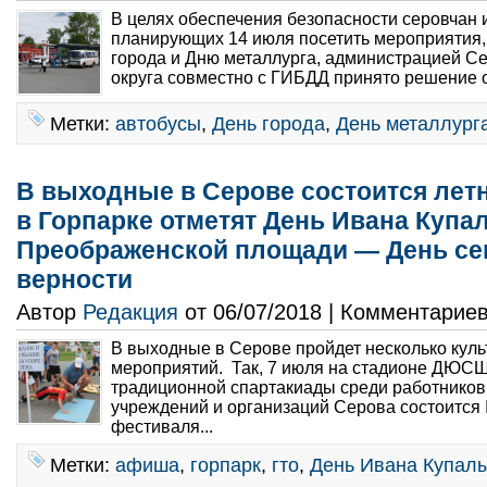
В целях обеспечения безопасности серовчан и
планирующих 14 июля посетить мероприятия
города и Дню металлурга, администрацией Се
округа совместно с ГИБДД принято решение о
Метки:
автобусы
,
День города
,
День металлург
В выходные в Серове состоится лет
в Горпарке отметят День Ивана Купал
Преображенской площади — День се
верности
Автор
Редакция
от 06/07/2018 | Комментарие
В выходные в Серове пройдет несколько кул
мероприятий. Так, 7 июля на стадионе ДЮСШ
традиционной спартакиады среди работников
учреждений и организаций Серова состоится I
фестиваля...
Метки:
афиша
,
горпарк
,
гто
,
День Ивана Купал