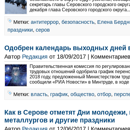
секретарь главы Серовского городского окру
декабря глава Серовского городского округа..
Метки:
антитеррор
,
безопасность
,
Елена Бердн
праздники
,
серов
Одобрен календарь выходных дней в
Автор
Редакция
от 18/09/2017 | Комментарие
Правительственная комиссия по регулирован
трудовых отношений одобрила график перен
2018 году, предложенный Министерством труд
сообщили «РИА Новости» в Минтруде, в ходе 
Метки:
власть
,
график
,
общество
,
отбор
,
персп
Как в Серове отметят Дни молодежи, 
металлургов и другие праздники
Автор
Редакция
от 12/06/2017 | Комментарие