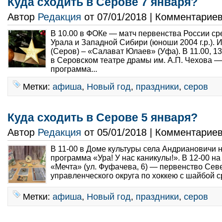
Куда сходить в Серове 7 января?
Автор
Редакция
от 07/01/2018 | Комментарие
В 10.00 в ФОКе — матч первенства России ср
Урала и Западной Сибири (юноши 2004 г.р.). 
(Серов) – «Салават Юлаев» (Уфа). В 11.00, 13
в Серовском театре драмы им. А.П. Чехова 
программа...
Метки:
афиша
,
Новый год
,
праздники
,
серов
Куда сходить в Серове 5 января?
Автор
Редакция
от 05/01/2018 | Комментарие
В 11-00 в Доме культуры села Андриановичи 
программа «Ура! У нас каникулы!». В 12-00 на
«Мечта» (ул. Фуфачева, 6) — первенство Сев
управленческого округа по хоккею с шайбой с
Метки:
афиша
,
Новый год
,
праздники
,
серов