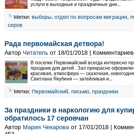
услуги в выходные и праздничные дни...
Метки:
выборы
,
отдел по вопросам миграции
,
п
серов
Рада первомайская детвора!
Автор
Читатель
от 18/01/2018 | Комментарие
В поселке Первомайский всегда интересно п
праздник для детей . Зал прекрасно оформле
красивая, атмосфера — сказочная, новогодн
Светлана Якубеня — затейливая и...
Метки:
Первомайский
,
письмо
,
праздники
За праздники в наркологию для купи
обратилось 17 серовчан
Автор
Мария Чекарова
от 17/01/2018 | Комме