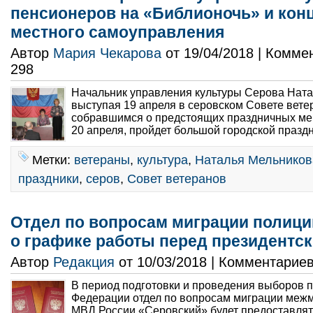
пенсионеров на «Библионочь» и конц
местного самоуправления
Автор
Мария Чекарова
от 19/04/2018 | Комме
298
Начальник управления культуры Серова Ната
выступая 19 апреля в серовском Совете вете
собравшимся о предстоящих праздничных ме
20 апреля, пройдет большой городской празд
Метки:
ветераны
,
культура
,
Наталья Мельников
праздники
,
серов
,
Совет ветеранов
Отдел по вопросам миграции полици
о графике работы перед президентс
Автор
Редакция
от 10/03/2018 | Комментарие
В период подготовки и проведения выборов 
Федерации отдел по вопросам миграции меж
МВД России «Серовский» будет предоставлят