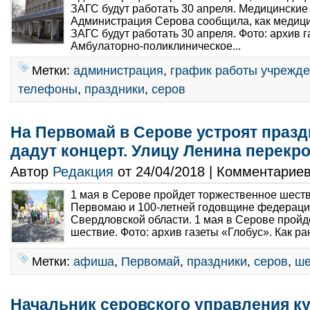
ЗАГС будут работать 30 апреля. Медицинские
Администрация Серова сообщила, как медиц
ЗАГС будут работать 30 апреля. Фото: архив г
Амбулаторно-поликлиническое...
Метки:
администрация
,
график работы учрежд
телефоны
,
праздники
,
серов
На Первомай в Серове устроят празд
дадут концерт. Улицу Ленина перекр
Автор
Редакция
от 24/04/2018 | Комментарие
1 мая в Серове пройдет торжественное шест
Первомаю и 100-летней годовщине федерац
Свердловской области. 1 мая в Серове пройд
шествие. Фото: архив газеты «Глобус». Как р
Метки:
афиша
,
Первомай
,
праздники
,
серов
,
ше
Начальник серовского управления к