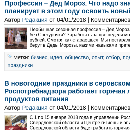
Профессия – Дед Мороз. Что надо зна
планирует в этом году освоить новы
Автор
Редакция
от 04/01/2018 | Комментарие
Необычная сезонная профессия – Дед Мороз.
без Снегурочки? Заработать за две недели м
рублей. Смотря как стараешься. Мы постарали
берут в Деды Морозы, какими навыками прете
Метки:
бизнес
,
идея
,
общество
,
опыт
,
отбор
,
по
праздники
В новогодние праздники в серовском
Роспотребнадзора работает горячая 
продуктов питания
Автор
Редакция
от 04/01/2018 | Комментарие
С 1 по 15 января 2018 года в управлении Ро
Свердловской области и Центре гигиены и эп
Свердловской области будет работать горячая