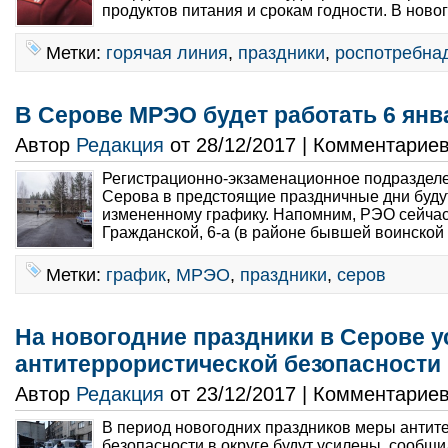
продуктов питания и срокам годности. В ново
Метки:
горячая линия
,
праздники
,
роспотребна
В Серове МРЭО будет работать 6 янв
Автор
Редакция
от 28/12/2017 | Комментарие
Регистрационно-экзаменационное подраздел
Серова в предстоящие праздничные дни буду
измененному графику. Напомним, РЭО сейчас
Гражданской, 6-а (в районе бывшей воинской ч
Метки:
график
,
МРЭО
,
праздники
,
серов
На новогодние праздники в Серове 
антитеррористической безопасности
Автор
Редакция
от 23/12/2017 | Комментарие
В период новогодних праздников меры антит
безопасности в округе будут усилены, сообщи