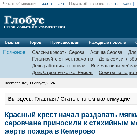
Читать объявления:
газета
сайт
Подать объявление:
газета
сайт
Главная
Город
Происшествия
Народные новости
Полезное:
Салоны красоты Серова
Афиша Серова
Для
Планируйте отпуск грамотно
День семьи, любв
День работника торговли
Все магазины мебел
Дом. Строительство. Ремонт
Советы по подгот
Воскресенье, 09 Август, 2026
Вы здесь: Главная / Стать с тэгом малоимущие
Красный крест начал раздавать мягк
серовчане приносили к стихийным 
жертв пожара в Кемерово