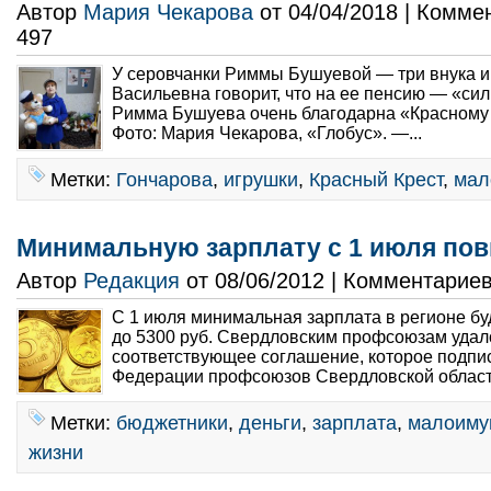
Автор
Мария Чекарова
от 04/04/2018 | Комме
497
У серовчанки Риммы Бушуевой — три внука и
Васильевна говорит, что на ее пенсию — «си
Римма Бушуева очень благодарна «Красному 
Фото: Мария Чекарова, «Глобус». —...
Метки:
Гончарова
,
игрушки
,
Красный Крест
,
мал
Минимальную зарплату с 1 июля пов
Автор
Редакция
от 08/06/2012 | Комментарие
С 1 июля минимальная зарплата в регионе бу
до 5300 руб. Свердловским профсоюзам удал
соответствующее соглашение, которое подпи
Федерации профсоюзов Свердловской област
Метки:
бюджетники
,
деньги
,
зарплата
,
малоим
жизни