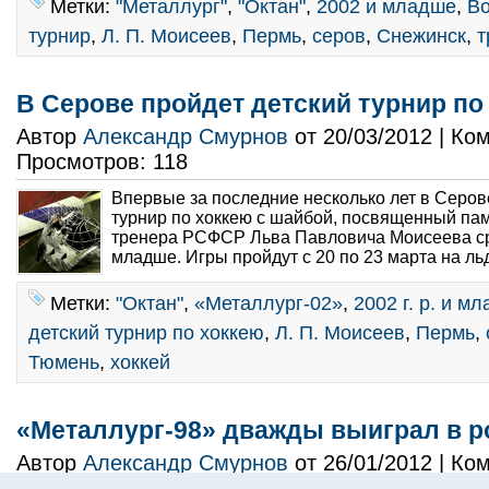
Метки:
"Металлург"
,
"Октан"
,
2002 и младше
,
Во
турнир
,
Л. П. Моисеев
,
Пермь
,
серов
,
Снежинск
,
т
В Серове пройдет детский турнир по
Автор
Александр Смурнов
от 20/03/2012 | К
Просмотров: 118
Впервые за последние несколько лет в Серов
турнир по хоккею с шайбой, посвященный па
тренера РСФСР Льва Павловича Моисеева сред
младше. Игры пройдут с 20 по 23 марта на льд
Метки:
"Октан"
,
«Металлург-02»
,
2002 г. р. и м
детский турнир по хоккею
,
Л. П. Моисеев
,
Пермь
,
Тюмень
,
хоккей
«Металлург-98» дважды выиграл в р
Автор
Александр Смурнов
от 26/01/2012 | К
Просмотров: 234