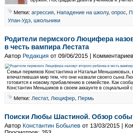
Метки:
агрессия
,
Нападение на школу
,
опрос
,
П
Улан-Удэ
,
школьники
Родители пермского Люцифера назов
в честь вампира Лестата
Автор
Редакция
от 09/06/2015 | Комментарие
Семья пермяков Константина и Натальи Меньшиковых, в
впечатлившая мир тем, что они назвали своего сына Л
готовится к новому прибавлению в семействе. Как сооб
Константин Меньшиков в своем аккаунте в социальной се
Метки:
Лестат
,
Люцифер
,
Пермь
Поиски Любы Шастиной. Обзор собы
Автор
Константин Бобылев
от 13/03/2015 | К
Просмотров: 253