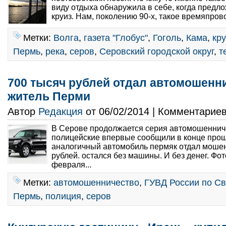
виду отдыха обнаружила в себе, когда предло
круиз. Нам, поколению 90-х, такое времяпров
Метки:
Волга
,
газета "Глобус"
,
Гоголь
,
Кама
,
кру
Пермь
,
река
,
серов
,
Серовский городской округ
,
т
700 тысяч рублей отдал автомошенн
житель Перми
Автор
Редакция
от 06/02/2014 | Комментарие
В Серове продолжается серия автомошенниче
полицейские впервые сообщили в конце прош
аналогичный автомобиль пермяк отдал моше
рублей. остался без машины. И без денег. Фот
февраля...
Метки:
автомошенничество
,
ГУВД России по Св
Пермь
,
полиция
,
серов