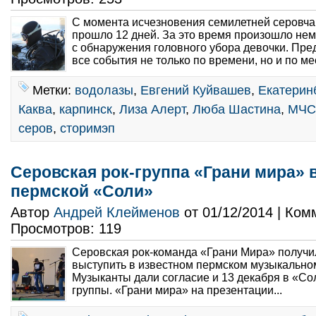
С момента исчезновения семилетней серовч
прошло 12 дней. За это время произошло нем
с обнаружения головного убора девочки. Пре
все события не только по времени, но и по ме
Метки:
водолазы
,
Евгений Куйвашев
,
Екатерин
Каква
,
карпинск
,
Лиза Алерт
,
Люба Шастина
,
МЧС
серов
,
сторимэп
Серовская рок-группа «Грани мира» 
пермской «Соли»
Автор
Андрей Клейменов
от 01/12/2014 | Ко
Просмотров: 119
Серовская рок-команда «Грани Мира» получ
выступить в известном пермском музыкально
Музыканты дали согласие и 13 декабря в «Со
группы. «Грани мира» на презентации...