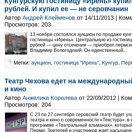
Кунгурскую гостиницу «Ирень» купил
рублей. И купил ее — не серовчанин
Автор
Андрей Клейменов
от 14/11/2013 | Ко
Просмотров: 203
13 ноября состоялся аукцион по продаже кун
гостиницы «Ирень». Центральную из гостиниц
рублей — цену отсечения — приобрел пермс
Владимир Вологодский. Он единственный...
Метки:
аукцион
,
гостиница "Ирень"
,
Кунгур
,
Пер
Театр Чехова едет на международны
и кино
Автор
Анжелика Королева
от 22/09/2012 | Ко
Просмотров: 204
С 23 по 27 сентября серовский театр будет у
театра и кино о современности «Текстура», в
программе «Театральный альманах», который 
Перми. Зрителей и участников ждет насыщенн