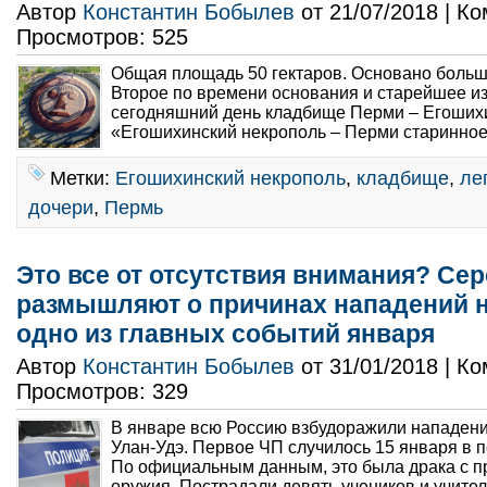
Автор
Константин Бобылев
от 21/07/2018 | К
Просмотров: 525
Общая площадь 50 гектаров. Основано больше
Второе по времени основания и старейшее и
сегодняшний день кладбище Перми – Егошихи
«Егошихинский некрополь – Перми старинное з
Метки:
Егошихинский некрополь
,
кладбище
,
ле
дочери
,
Пермь
Это все от отсутствия внимания? Се
размышляют о причинах нападений 
одно из главных событий января
Автор
Константин Бобылев
от 31/01/2018 | К
Просмотров: 329
В январе всю Россию взбудоражили нападени
Улан-Удэ. Первое ЧП случилось 15 января в 
По официальным данным, это была драка с 
оружия. Пострадали девять учеников и учитель