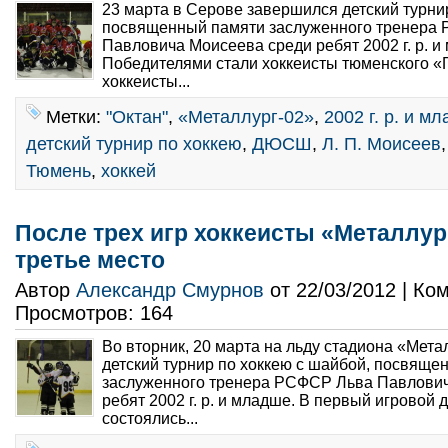
23 марта в Серове завершился детский турни
посвященный памяти заслуженного тренера
Павловича Моисеева среди ребят 2002 г. р. и
Победителями стали хоккеисты тюменского «
хоккеисты...
Метки:
"Октан"
,
«Металлург-02»
,
2002 г. р. и м
детский турнир по хоккею
,
ДЮСШ
,
Л. П. Моисеев
Тюмень
,
хоккей
После трех игр хоккеисты «Металлур
третье место
Автор
Александр Смурнов
от 22/03/2012 | К
Просмотров: 164
Во вторник, 20 марта на льду стадиона «Мета
детский турнир по хоккею с шайбой, посвяще
заслуженного тренера РСФСР Льва Павлови
ребят 2002 г. р. и младше. В первый игровой 
состоялись...