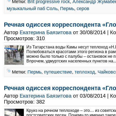
Метки:
Brit progressive rock
,
Александр Жумабе
музыкальный паб Соль
,
Пермь
,
серов
Речная одиссея корреспондента «Гло
Автор
Екатерина Баязитова
от 30/08/2014 | 
Просмотров: 310
Из Татарстана воды Камы несут теплоход «Н.
Полюбоваться красотами этого региона в рам
можно было только с палубы – остановок не 
Впрочем, удмуртских населенных пунктов на..
Метки:
Пермь
,
путешествие
,
теплоход
,
Чайковс
Речная одиссея корреспондента «Гло
Автор
Екатерина Баязитова
от 03/08/2014 | 
Просмотров: 382
Круиз на речном теплоходе – это… из советс
постсоветских песен. Почему-то именно такое