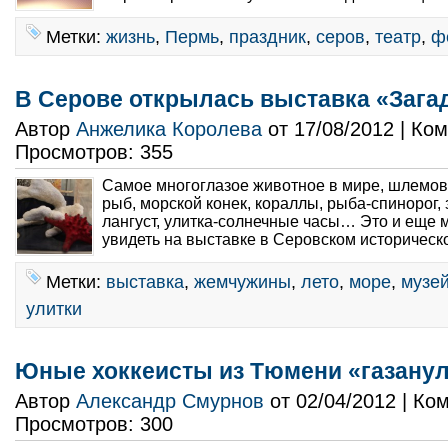
Метки:
жизнь
,
Пермь
,
праздник
,
серов
,
театр
,
ф
В Серове открылась выставка «Зага
Автор
Анжелика Королева
от 17/08/2012 | Ко
Просмотров: 355
Самое многоглазое животное в мире, шлемов
рыб, морской конек, кораллы, рыба-спинорог, 
лангуст, улитка-солнечные часы… Это и еще 
увидеть на выставке в Серовском историческо
Метки:
выставка
,
жемчужины
,
лето
,
море
,
музе
улитки
Юные хоккеисты из Тюмени «газанул
Автор
Александр Смурнов
от 02/04/2012 | К
Просмотров: 300